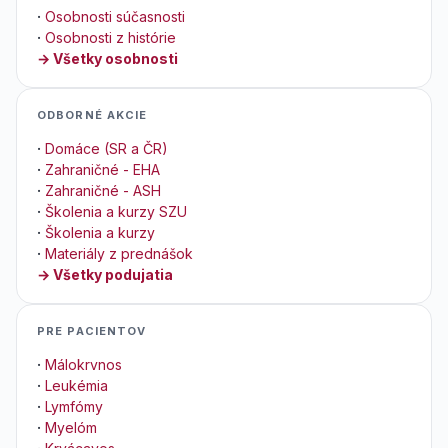
·
Osobnosti súčasnosti
·
Osobnosti z histórie
→ Všetky osobnosti
ODBORNÉ AKCIE
·
Domáce (SR a ČR)
·
Zahraničné - EHA
·
Zahraničné - ASH
·
Školenia a kurzy SZU
·
Školenia a kurzy
·
Materiály z prednášok
→ Všetky podujatia
PRE PACIENTOV
·
Málokrvnos
·
Leukémia
·
Lymfómy
·
Myelóm