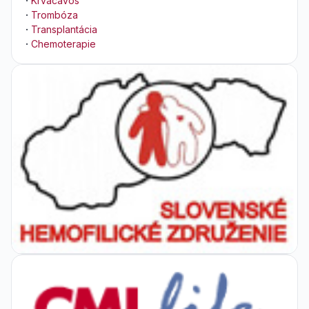
·
Krvácavos
·
Trombóza
·
Transplantácia
·
Chemoterapie