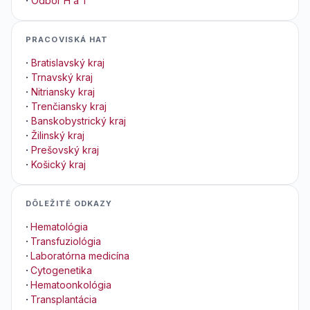
·
Odbor H a T
PRACOVISKÁ HAT
·
Bratislavský kraj
·
Trnavský kraj
·
Nitriansky kraj
·
Trenčiansky kraj
·
Banskobystrický kraj
·
Žilinský kraj
·
Prešovský kraj
·
Košický kraj
DÔLEŽITÉ ODKAZY
·
Hematológia
·
Transfuziológia
·
Laboratórna medicína
·
Cytogenetika
·
Hematoonkológia
·
Transplantácia