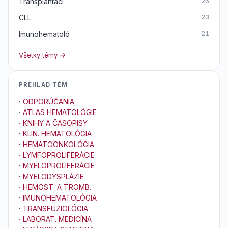
Transplantáci
26
CLL
23
Imunohematoló
21
Všetky témy →
PREHLAD TÉM
·
ODPORÚČANIA
·
ATLAS HEMATOLÓGIE
·
KNIHY A ČASOPISY
·
KLIN. HEMATOLÓGIA
·
HEMATOONKOLÓGIA
·
LYMFOPROLIFERÁCIE
·
MYELOPROLIFERÁCIE
·
MYELODYSPLÁZIE
·
HEMOST. A TROMB.
·
IMUNOHEMATOLÓGIA
·
TRANSFUZIOLÓGIA
·
LABORAT. MEDICÍNA