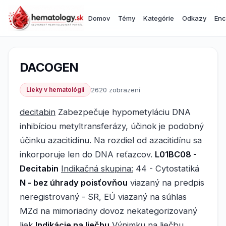
Domov
Témy
Kategórie
Odkazy
Enc
DACOGEN
Lieky v hematológii
2620 zobrazení
decitabin
Zabezpečuje hypometyláciu DNA
inhibíciou metyltransferázy, účinok je podobný
účinku azacitidínu. Na rozdiel od azacitidínu sa
inkorporuje len do DNA reťazcov.
L01BC08 -
Decitabin
Indikačná skupina:
44 - Cytostatiká
N - bez úhrady poisťovňou
viazaný na predpis
neregistrovaný - SR, EÚ viazaný na súhlas
MZd na mimoriadny dovoz nekategorizovaný
liek
Indikácie na liečbu
Výnimku na liečbu