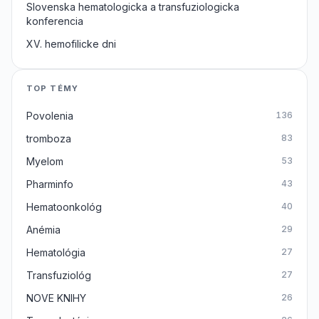
Slovenska hematologicka a transfuziologicka
konferencia
XV. hemofilicke dni
TOP TÉMY
Povolenia
136
tromboza
83
Myelom
53
Pharminfo
43
Hematoonkológ
40
Anémia
29
Hematológia
27
Transfuziológ
27
NOVE KNIHY
26