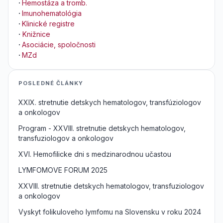
·
Hemostáza a tromb.
·
Imunohematológia
·
Klinické registre
·
Knižnice
·
Asociácie, spoločnosti
·
MZd
POSLEDNÉ ČLÁNKY
XXIX. stretnutie detskych hematologov, transfúziologov
a onkologov
Program - XXVIII. stretnutie detskych hematologov,
transfuziologov a onkologov
XVI. Hemofilicke dni s medzinarodnou učastou
LYMFOMOVE FORUM 2025
XXVIII. stretnutie detskych hematologov, transfuziologov
a onkologov
Vyskyt folikuloveho lymfomu na Slovensku v roku 2024