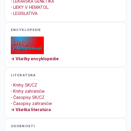
·
LEKÁRSKA GENETIKA
·
LIEKY V HEMATOL.
·
LEGISLATIVA
ENCYKLOPEDIE
→ Všetky encyklopédie
LITERATÚRA
·
Knihy SK/CZ
·
Knihy zahraničie
·
Časopisy SK/CZ
·
Časopisy zahraničie
→ Všetka literatúra
OSOBNOSTI