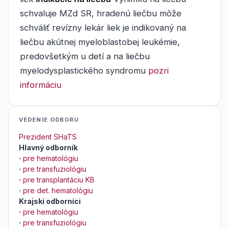
schvaluje MZd SR, hradenú liečbu môže
schváliť revízny lekár liek je indikovaný na
liečbu akútnej myeloblastobej leukémie,
predovšetkým u detí a na liečbu
myelodysplastického syndromu
pozri
informáciu
VEDENIE ODBORU
Prezident SHaTS
Hlavný odborník
·
pre hematológiu
·
pre transfuziológiu
·
pre transplantáciu KB
·
pre det. hematológiu
Krajskí odborníci
·
pre hematológiu
·
pre transfuziológiu