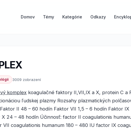
Domov
Témy
Kategórie
Odkazy
Encyklo
PLEX
lógii
3009 zobrazení
ový komplex
koagulačné faktory II,VII,IX a X, protein C a 
cionáciou ľudskej plazmy Rozsahy plazmatických polčaso
Faktor II 48 – 60 hodín Faktor VII 1,5 – 6 hodín Faktor IX
 X 24 – 48 hodín Účinnosť: factor II coagulationis huma
r VII coagulationis humanum 180 – 480 IU factor IX coagua