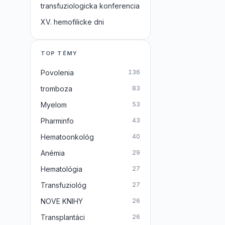
transfuziologicka konferencia
XV. hemofilicke dni
TOP TÉMY
Povolenia
136
tromboza
83
Myelom
53
Pharminfo
43
Hematoonkológ
40
Anémia
29
Hematológia
27
Transfuziológ
27
NOVE KNIHY
26
Transplantáci
26