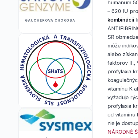
humanum 500
– 620 IU pr
kombinácii
I
GAUCHEROVA CHOROBA
ANTIFIBRIN
SR obmedzen
môže indikov
alebo získa
faktorov II., 
profylaxia k
koagulačnýc
vitamínu K a
vyžaduje rýc
profylaxia k
od vitamínu 
nie je dostu
NÁRODNÉ Š