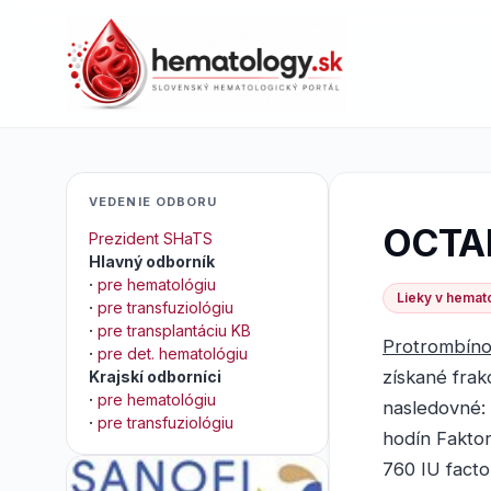
VEDENIE ODBORU
OCTA
Prezident SHaTS
Hlavný odborník
·
pre hematológiu
Lieky v hemato
·
pre transfuziológiu
·
pre transplantáciu KB
Protrombín
·
pre det. hematológiu
získané frak
Krajskí odborníci
·
pre hematológiu
nasledovné: 
·
pre transfuziológiu
hodín Faktor
760 IU facto