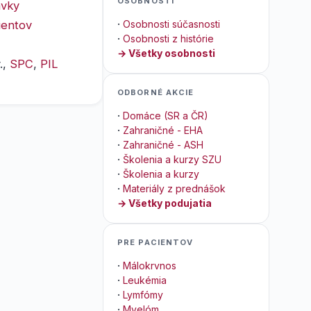
OSOBNOSTI
ávky
ientov
·
Osobnosti súčasnosti
·
Osobnosti z histórie
→ Všetky osobnosti
.,
SPC
,
PIL
ODBORNÉ AKCIE
·
Domáce (SR a ČR)
·
Zahraničné - EHA
·
Zahraničné - ASH
·
Školenia a kurzy SZU
·
Školenia a kurzy
·
Materiály z prednášok
→ Všetky podujatia
PRE PACIENTOV
·
Málokrvnos
·
Leukémia
·
Lymfómy
·
Myelóm