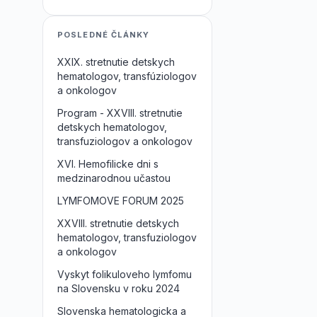
POSLEDNÉ ČLÁNKY
XXIX. stretnutie detskych
hematologov, transfúziologov
a onkologov
Program - XXVIII. stretnutie
detskych hematologov,
transfuziologov a onkologov
XVI. Hemofilicke dni s
medzinarodnou učastou
LYMFOMOVE FORUM 2025
XXVIII. stretnutie detskych
hematologov, transfuziologov
a onkologov
Vyskyt folikuloveho lymfomu
na Slovensku v roku 2024
Slovenska hematologicka a