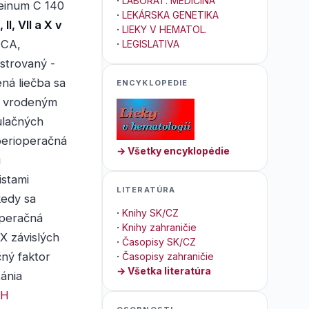
·
LABORAT. MEDICÍNA
teinum C 140
·
LEKÁRSKA GENETIKA
I, VII a X v
·
LIEKY V HEMATOL.
ICA,
·
LEGISLATIVA
strovaný -
ná liečba sa
ENCYKLOPEDIE
ch vrodeným
ulačných
perioperačná
→ Všetky encyklopédie
u
istami
LITERATÚRA
kedy sa
·
Knihy SK/CZ
operačná
·
Knihy zahraničie
 X závislých
·
Časopisy SK/CZ
čný faktor
·
Časopisy zahraničie
→ Všetka literatúra
ánia
CH