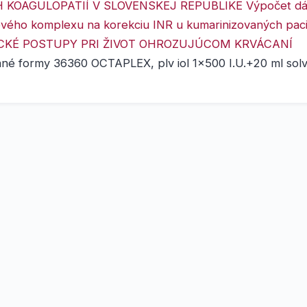
 KOAGULOPATIÍ V SLOVENSKEJ REPUBLIKE
Výpočet d
vého komplexu na korekciu INR u kumarinizovaných pac
CKÉ POSTUPY PRI ŽIVOT OHROZUJÚCOM KRVÁCANÍ
né formy 36360 OCTAPLEX, plv iol 1x500 I.U.+20 ml solv