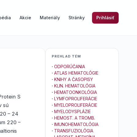
pédia
Akcie
Materiály
Stránky
Prihlásiť
PREHLAD TÉM
·
ODPORÚČANIA
·
ATLAS HEMATOLÓGIE
·
KNIHY A ČASOPISY
·
KLIN. HEMATOLÓGIA
·
HEMATOONKOLÓGIA
Protein S
·
LYMFOPROLIFERÁCIE
v sú
·
MYELOPROLIFERÁCIE
·
MYELODYSPLÁZIE
 20 – 24
·
HEMOST. A TROMB.
num 220 –
·
IMUNOHEMATOLÓGIA
ltionis
·
TRANSFUZIOLÓGIA