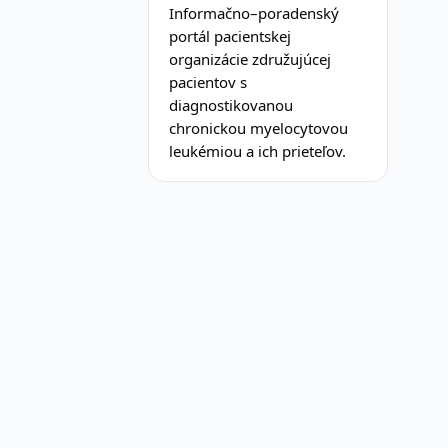
Informačno–poradenský
portál pacientskej
organizácie združujúcej
pacientov s
diagnostikovanou
chronickou myelocytovou
leukémiou a ich prieteľov.