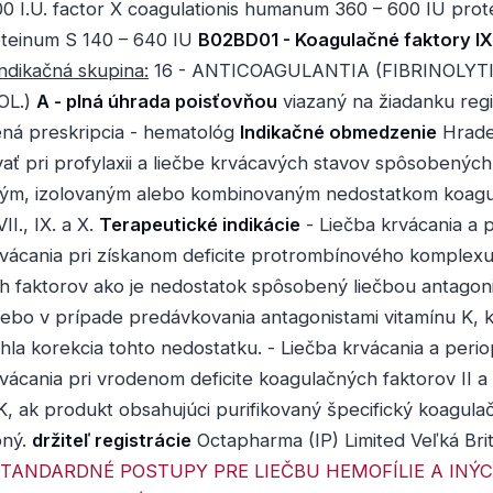
 I.U. factor X coagulationis humanum 360 – 600 IU pro
oteinum S 140 – 640 IU
B02BD01 - Koagulačné faktory IX, I
ndikačná skupina:
16 - ANTICOAGULANTIA (FIBRINOLYT
OL.)
A - plná úhrada poisťovňou
viazaný na žiadanku regi
á preskripcia - hematológ
Indikačné obmedzenie
Hrade
ať pri profylaxii a liečbe krvácavých stavov spôsobený
ným, izolovaným alebo kombinovaným nedostatkom koag
VII., IX. a X.
Terapeutické indikácie
- Liečba krvácania a 
rvácania pri získanom deficite protrombínového komplex
h faktorov ako je nedostatok spôsobený liečbou antagon
lebo v prípade predávkovania antagonistami vitamínu K, 
hla korekcia tohto nedostatku. - Liečba krvácania a peri
rvácania pri vrodenom deficite koagulačných faktorov II a
K, ak produkt obsahujúci purifikovaný špecifický koagula
pný.
držiteľ registrácie
Octapharma (IP) Limited Veľká Brit
TANDARDNÉ POSTUPY PRE LIEČBU HEMOFÍLIE A INÝ