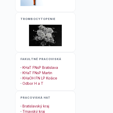
TROMBOCYTOPENIE
FAKULTNÉ PRACOVISKÁ
·
KHaT FNsP Bratislava
·
KHaT FNsP Martin
·
KHaOH FN LP Košice
·
Odbor H a T
PRACOVISKÁ HAT
·
Bratislavský kraj
·
Trnavský kraj