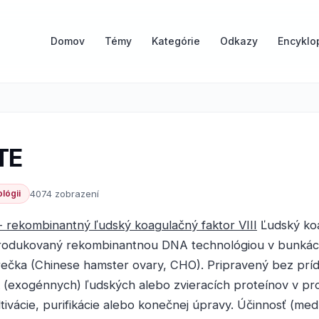
Domov
Témy
Kategórie
Odkazy
Encyklo
TE
lógii
4074 zobrazení
- rekombinantný ľudský koagulačný faktor VIII
Ľudský ko
 produkovaný rekombinantnou DNA technológiou v bunkách
rečka (Chinese hamster ovary, CHO). Pripravený bez prí
 (exogénnych) ľudských alebo zvieracích proteínov v pr
tivácie, purifikácie alebo konečnej úpravy. Účinnosť (me