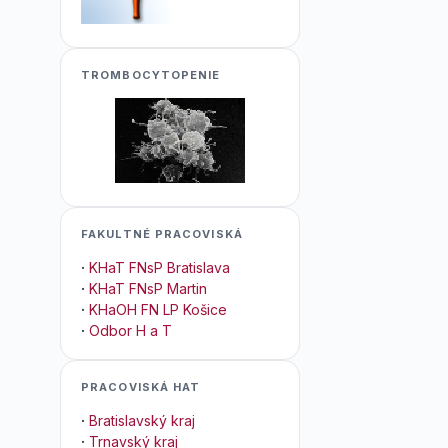
TROMBOCYTOPENIE
FAKULTNÉ PRACOVISKÁ
·
KHaT FNsP Bratislava
·
KHaT FNsP Martin
·
KHaOH FN LP Košice
·
Odbor H a T
PRACOVISKÁ HAT
·
Bratislavský kraj
·
Trnavský kraj