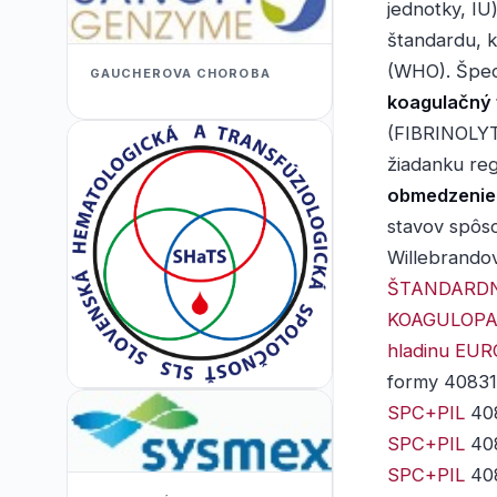
jednotky, I
štandardu, k
(WHO). Špeci
GAUCHEROVA CHOROBA
koagulačný f
(FIBRINOLY
žiadanku re
obmedzenie
stavov spôs
Willebrando
ŠTANDARDN
KOAGULOPAT
hladinu
EUR
formy 40831 A
SPC+PIL
408
SPC+PIL
408
SPC+PIL
408