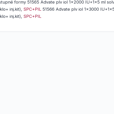
tupné formy 51565 Advate plv iol 1x2000 IU+1x5 ml solv
klo+ inj.kit),
SPC+PIL
51566 Advate plv iol 1x3000 IU+1x5 
klo+ inj.kit),
SPC+PIL