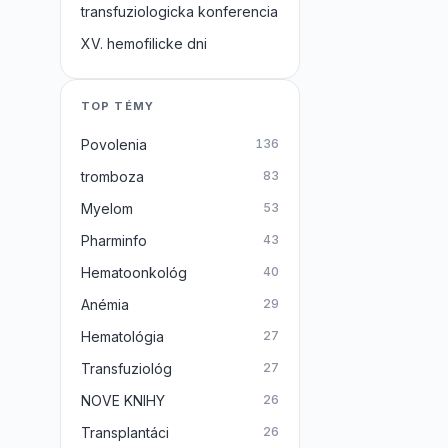
transfuziologicka konferencia
XV. hemofilicke dni
TOP TÉMY
Povolenia
136
tromboza
83
Myelom
53
Pharminfo
43
Hematoonkológ
40
Anémia
29
Hematológia
27
Transfuziológ
27
NOVE KNIHY
26
Transplantáci
26