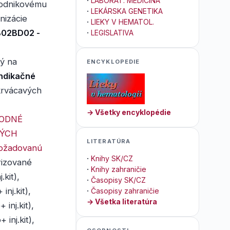
·
LABORAT. MEDICÍNA
podnikovému
·
LEKÁRSKA GENETIKA
nizácie
·
LIEKY V HEMATOL.
B02BD02 -
·
LEGISLATIVA
ý na
ENCYKLOPEDIE
Indikačné
 krvácavých
→ Všetky encyklopédie
ODNÉ
NÝCH
LITERATÚRA
požadovanú
·
Knihy SK/CZ
izované
·
Knihy zahraničie
.kit),
·
Časopisy SK/CZ
inj.kit),
·
Časopisy zahraničie
→ Všetka literatúra
inj.kit),
inj.kit),