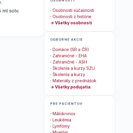
OSOBNOSTI
.
ml solv.
·
Osobnosti súčasnosti
·
Osobnosti z histórie
→ Všetky osobnosti
ODBORNÉ AKCIE
·
Domáce (SR a ČR)
·
Zahraničné - EHA
·
Zahraničné - ASH
·
Školenia a kurzy SZU
·
Školenia a kurzy
·
Materiály z prednášok
→ Všetky podujatia
PRE PACIENTOV
·
Málokrvnos
·
Leukémia
·
Lymfómy
·
Myelóm