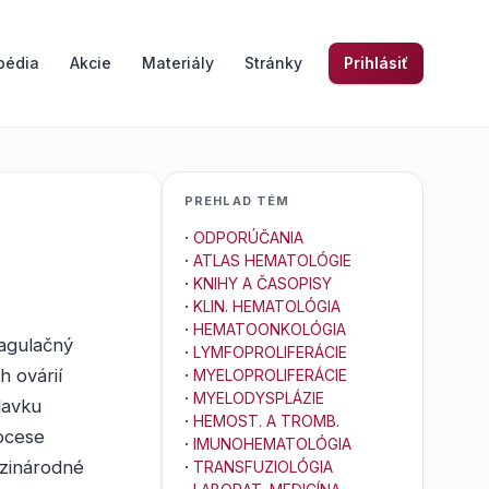
pédia
Akcie
Materiály
Stránky
Prihlásiť
PREHLAD TÉM
·
ODPORÚČANIA
·
ATLAS HEMATOLÓGIE
·
KNIHY A ČASOPISY
·
KLIN. HEMATOLÓGIA
·
HEMATOONKOLÓGIA
agulačný
·
LYMFOPROLIFERÁCIE
 ovárií
·
MYELOPROLIFERÁCIE
·
MYELODYSPLÁZIE
davku
·
HEMOST. A TROMB.
ocese
·
IMUNOHEMATOLÓGIA
dzinárodné
·
TRANSFUZIOLÓGIA