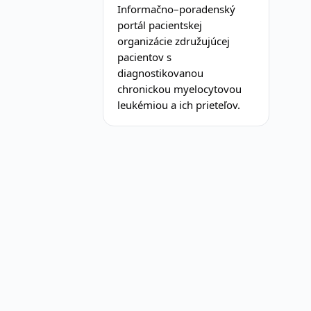
Informačno–poradenský
portál pacientskej
organizácie združujúcej
pacientov s
diagnostikovanou
chronickou myelocytovou
leukémiou a ich prieteľov.