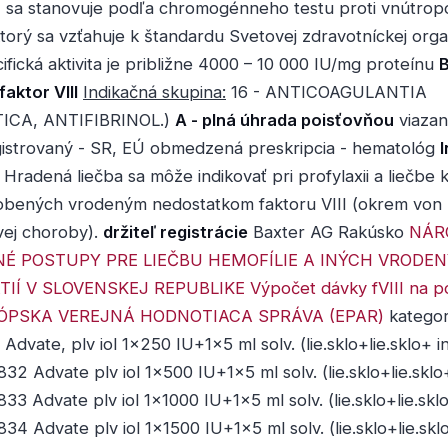
U) sa stanovuje podľa chromogénneho testu proti vnútro
torý sa vzťahuje k štandardu Svetovej zdravotníckej orga
fická aktivita je približne 4000 – 10 000 IU/mg proteínu
aktor VIII
Indikačná skupina:
16 - ANTICOAGULANTIA
TICA, ANTIFIBRINOL.)
A - plná úhrada poisťovňou
viazan
gistrovaný - SR, EÚ obmedzená preskripcia - hematológ
Hradená liečba sa môže indikovať pri profylaxii a liečbe
obených vrodeným nedostatkom faktoru VIII (okrem von
vej choroby).
držiteľ registrácie
Baxter AG Rakúsko
NÁR
É POSTUPY PRE LIEČBU HEMOFÍLIE A INÝCH VRODE
IÍ V SLOVENSKEJ REPUBLIKE
Výpočet dávky fVIII na 
ÓPSKA VEREJNÁ HODNOTIACA SPRÁVA (EPAR)
kategor
dvate, plv iol 1x250 IU+1x5 ml solv. (lie.sklo+lie.sklo+ inj
32 Advate plv iol 1x500 IU+1x5 ml solv. (lie.sklo+lie.sklo+ 
33 Advate plv iol 1x1000 IU+1x5 ml solv. (lie.sklo+lie.sklo+ 
34 Advate plv iol 1x1500 IU+1x5 ml solv. (lie.sklo+lie.sklo+ 