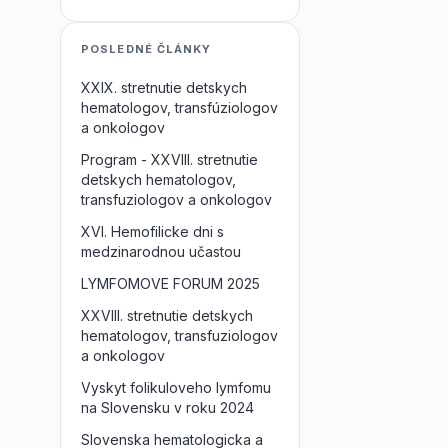
POSLEDNÉ ČLÁNKY
XXIX. stretnutie detskych
hematologov, transfúziologov
a onkologov
Program - XXVIII. stretnutie
detskych hematologov,
transfuziologov a onkologov
XVI. Hemofilicke dni s
medzinarodnou učastou
LYMFOMOVE FORUM 2025
XXVIII. stretnutie detskych
hematologov, transfuziologov
a onkologov
Vyskyt folikuloveho lymfomu
na Slovensku v roku 2024
Slovenska hematologicka a