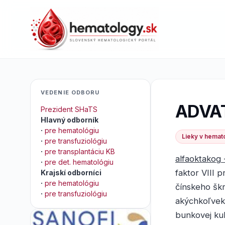
VEDENIE ODBORU
ADVA
Prezident SHaTS
Hlavný odborník
·
pre hematológiu
Lieky v hemato
·
pre transfuziológiu
·
pre transplantáciu KB
alfaoktakog 
·
pre det. hematológiu
faktor VIII
Krajskí odborníci
·
pre hematológiu
čínskeho šk
·
pre transfuziológiu
akýchkoľvek
bunkovej kul