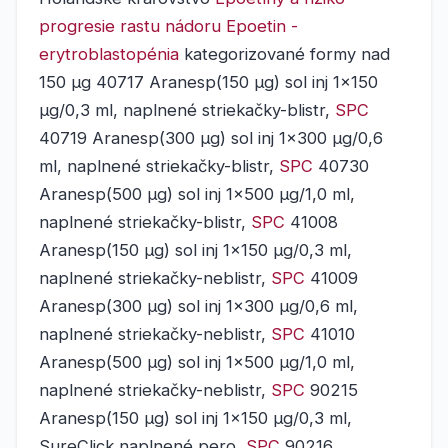
progresie rastu nádoru
Epoetin -
erytroblastopénia
kategorizované formy nad
150 μg 40717 Aranesp(150 μg) sol inj 1x150
μg/0,3 ml, naplnené striekačky-blistr,
SPC
40719 Aranesp(300 μg) sol inj 1x300 μg/0,6
ml, naplnené striekačky-blistr,
SPC
40730
Aranesp(500 μg) sol inj 1x500 μg/1,0 ml,
naplnené striekačky-blistr,
SPC
41008
Aranesp(150 μg) sol inj 1x150 μg/0,3 ml,
naplnené striekačky-neblistr,
SPC
41009
Aranesp(300 μg) sol inj 1x300 μg/0,6 ml,
naplnené striekačky-neblistr,
SPC
41010
Aranesp(500 μg) sol inj 1x500 μg/1,0 ml,
naplnené striekačky-neblistr,
SPC
90215
Aranesp(150 μg) sol inj 1x150 μg/0,3 ml,
SureClick naplnené pero,
SPC
90216