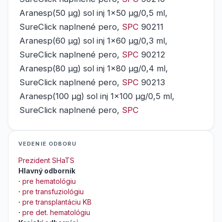
Aranesp(50 μg) sol inj 1x50 μg/0,5 ml,
SureClick naplnené pero,
SPC
90211
Aranesp(60 μg) sol inj 1x60 μg/0,3 ml,
SureClick naplnené pero,
SPC
90212
Aranesp(80 μg) sol inj 1x80 μg/0,4 ml,
SureClick naplnené pero,
SPC
90213
Aranesp(100 μg) sol inj 1x100 μg/0,5 ml,
SureClick naplnené pero,
SPC
VEDENIE ODBORU
Prezident SHaTS
Hlavný odborník
·
pre hematológiu
·
pre transfuziológiu
·
pre transplantáciu KB
·
pre det. hematológiu