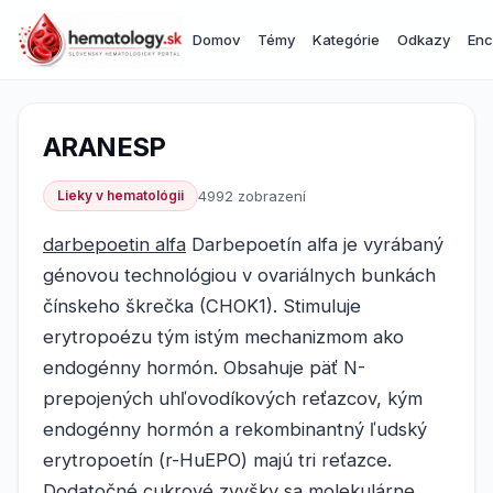
Domov
Témy
Kategórie
Odkazy
Enc
ARANESP
Lieky v hematológii
4992 zobrazení
darbepoetin alfa
Darbepoetín alfa je vyrábaný
génovou technológiou v ovariálnych bunkách
čínskeho škrečka (CHOK1). Stimuluje
erytropoézu tým istým mechanizmom ako
endogénny hormón. Obsahuje päť N-
prepojených uhľovodíkových reťazcov, kým
endogénny hormón a rekombinantný ľudský
erytropoetín (r-HuEPO) majú tri reťazce.
Dodatočné cukrové zvyšky sa molekulárne