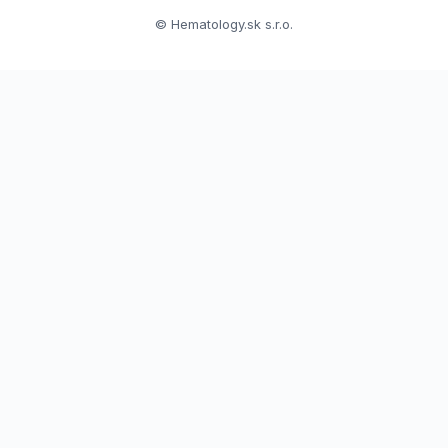
© Hematology.sk s.r.o.