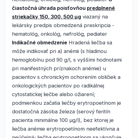
čiastočná úhrada poisťovňou
predplnené
striekačky 150, 300, 500 μg
viazaný na
lekársky predpis obmedzená preskripcia -
hematológ, onkológ, nefrológ, pediater
Indikačné obmedzenie
Hradená liečba sa
môže indikovať pri a) anémii (s hladinou
hemoglobínu pod 90 g/l, s vyššími hodnotami
pri manifestných príznakoch anémie) u
pacientov s chronickým ochorením obličiek a
onkologických pacientov po radikálnej
cytostatickej liečbe alebo ožiarení;
podmienkou začatia liečby erytropoetínom je
dostatočná zásoba železa (serový feritín
pacienta minimálne 100 μg/l), bez ktorej je
liečba anémie erytropoetínom neefektívna a
neúčelná; liečba erytropoetínom sa ukončuje