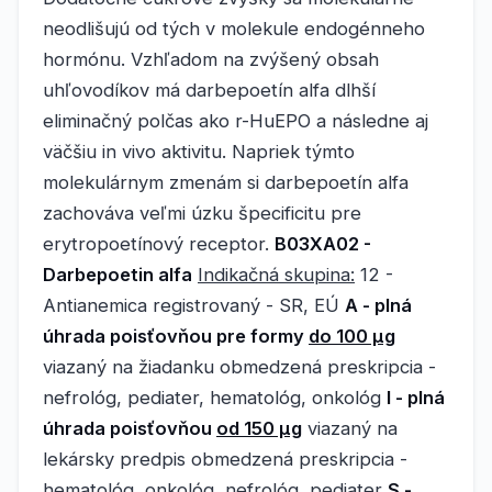
neodlišujú od tých v molekule endogénneho
hormónu. Vzhľadom na zvýšený obsah
uhľovodíkov má darbepoetín alfa dlhší
eliminačný polčas ako r-HuEPO a následne aj
väčšiu in vivo aktivitu. Napriek týmto
molekulárnym zmenám si darbepoetín alfa
zachováva veľmi úzku špecificitu pre
erytropoetínový receptor.
B03XA02 -
Darbepoetin alfa
Indikačná skupina:
12 -
Antianemica registrovaný - SR, EÚ
A - plná
úhrada poisťovňou pre formy
do 100 μg
viazaný na žiadanku obmedzená preskripcia -
nefrológ, pediater, hematológ, onkológ
I - plná
úhrada poisťovňou
od 150 μg
viazaný na
lekársky predpis obmedzená preskripcia -
hematológ, onkológ, nefrológ, pediater
S -