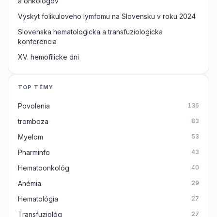
a onkologov
Vyskyt folikuloveho lymfomu na Slovensku v roku 2024
Slovenska hematologicka a transfuziologicka
konferencia
XV. hemofilicke dni
TOP TÉMY
Povolenia
136
tromboza
83
Myelom
53
Pharminfo
43
Hematoonkológ
40
Anémia
29
Hematológia
27
Transfuziológ
27