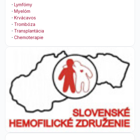
·
Lymfómy
·
Myelóm
·
Krvácavos
·
Trombóza
·
Transplantácia
·
Chemoterapie