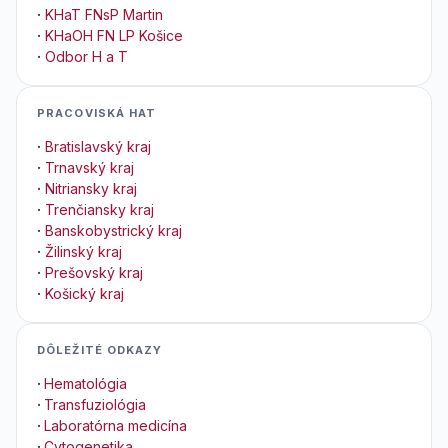
·
KHaT FNsP Martin
·
KHaOH FN LP Košice
·
Odbor H a T
PRACOVISKÁ HAT
·
Bratislavský kraj
·
Trnavský kraj
·
Nitriansky kraj
·
Trenčiansky kraj
·
Banskobystrický kraj
·
Žilinský kraj
·
Prešovský kraj
·
Košický kraj
DÔLEŽITÉ ODKAZY
·
Hematológia
·
Transfuziológia
·
Laboratórna medicína
·
Cytogenetika