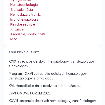
·
Hematoonkológia
·
Transplantácia
·
Hemostáza a tromb.
·
Imunohematológia
·
Klinické registre
·
Knižnice
·
Asociácie, spoločnosti
·
MZd
POSLEDNÉ ČLÁNKY
XXIX. stretnutie detskych hematologov, transfúziologov
a onkologov
Program - XXVIII. stretnutie detskych hematologov,
transfuziologov a onkologov
XVI. Hemofilicke dni s medzinarodnou učastou
LYMFOMOVE FORUM 2025
XXVIII. stretnutie detskych hematologov, transfuziologov