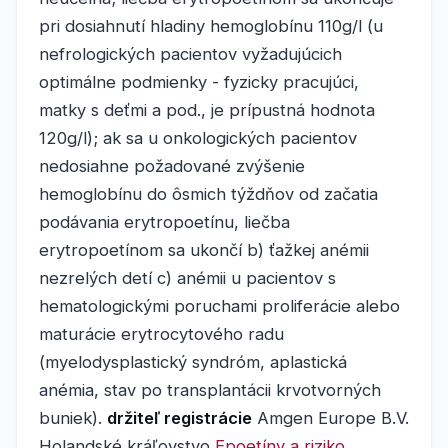
pri dosiahnutí hladiny hemoglobínu 110g/l (u
nefrologických pacientov vyžadujúcich
optimálne podmienky - fyzicky pracujúci,
matky s deťmi a pod., je prípustná hodnota
120g/l); ak sa u onkologických pacientov
nedosiahne požadované zvýšenie
hemoglobínu do ôsmich týždňov od začatia
podávania erytropoetínu, liečba
erytropoetínom sa ukončí b) ťažkej anémii
nezrelých detí c) anémii u pacientov s
hematologickými poruchami proliferácie alebo
maturácie erytrocytového radu
(myelodysplastický syndróm, aplastická
anémia, stav po transplantácii krvotvorných
buniek).
držiteľ registrácie
Amgen Europe B.V.
Holandské kráľovstvo
Epoetíny a riziko