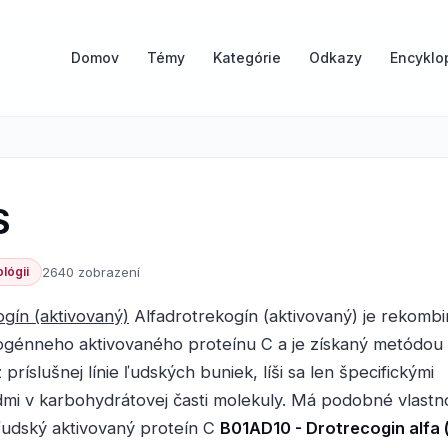
Domov
Témy
Kategórie
Odkazy
Encyklo
S
lógii
2640 zobrazení
ogín (aktivovaný)
Alfadrotrekogín (aktivovaný) je rekomb
ogénneho aktivovaného proteínu C a je získaný metódou
z príslušnej línie ľudských buniek, líši sa len špecifickými
dmi v karbohydrátovej časti molekuly. Má podobné vlastno
udský aktivovaný proteín C
B01AD10 - Drotrecogin alfa 