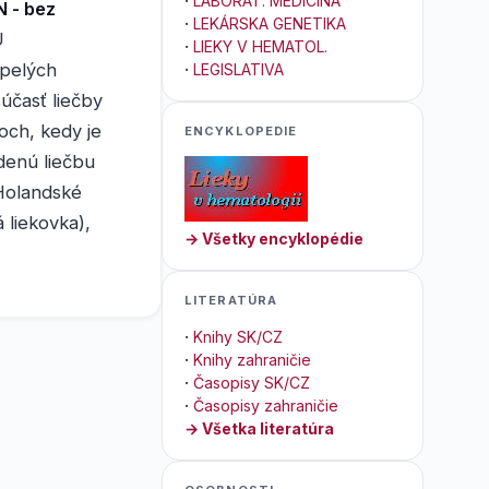
·
LABORAT. MEDICÍNA
N - bez
·
LEKÁRSKA GENETIKA
Ú
·
LIEKY V HEMATOL.
spelých
·
LEGISLATIVA
účasť liečby
och, kedy je
ENCYKLOPEDIE
denú liečbu
 Holandské
 liekovka),
→ Všetky encyklopédie
LITERATÚRA
·
Knihy SK/CZ
·
Knihy zahraničie
·
Časopisy SK/CZ
·
Časopisy zahraničie
→ Všetka literatúra