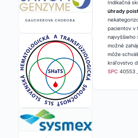
Indikačná sku
úhrady poi
nekategoriz
GAUCHEROVA CHOROBA
pacientov v 
najvyššieho 
možné zaháji
môže schváli
kráľovstvo d
SPC
40553 __