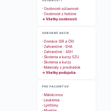
OSOBNOSTI
·
Osobnosti súčasnosti
·
Osobnosti z histórie
→ Všetky osobnosti
ODBORNÉ AKCIE
·
Domáce (SR a ČR)
·
Zahraničné - EHA
·
Zahraničné - ASH
·
Školenia a kurzy SZU
·
Školenia a kurzy
·
Materiály z prednášok
→ Všetky podujatia
PRE PACIENTOV
·
Málokrvnos
·
Leukémia
·
Lymfómy
·
Myelóm