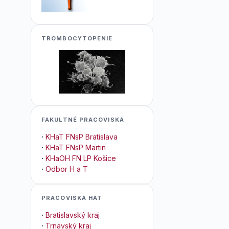
TROMBOCYTOPENIE
FAKULTNÉ PRACOVISKÁ
·
KHaT FNsP Bratislava
·
KHaT FNsP Martin
·
KHaOH FN LP Košice
·
Odbor H a T
PRACOVISKÁ HAT
·
Bratislavský kraj
·
Trnavský kraj