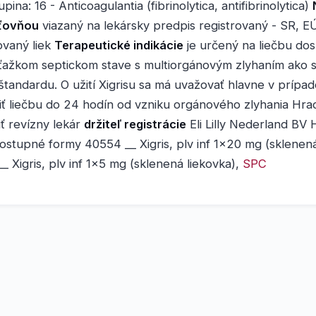
pina: 16 - Anticoagulantia (fibrinolytica, antifibrinolytica)
sťovňou
viazaný na lekársky predpis registrovaný - SR, E
ovaný liek
Terapeutické indikácie
je určený na liečbu do
ťažkom septickom stave s multiorgánovým zlyhaním ako s
štandardu. O užití Xigrisu sa má uvažovať hlavne v prípad
ť liečbu do 24 hodín od vzniku orgánového zlyhania Hra
ť revízny lekár
držiteľ registrácie
Eli Lilly Nederland BV
ostupné formy 40554 __ Xigris, plv inf 1x20 mg (sklenená
 Xigris, plv inf 1x5 mg (sklenená liekovka),
SPC