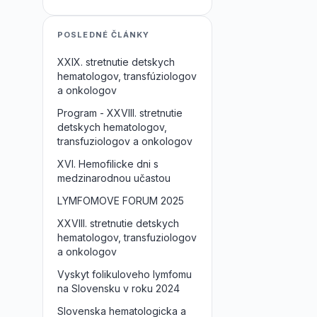
POSLEDNÉ ČLÁNKY
XXIX. stretnutie detskych
hematologov, transfúziologov
a onkologov
Program - XXVIII. stretnutie
detskych hematologov,
transfuziologov a onkologov
XVI. Hemofilicke dni s
medzinarodnou učastou
LYMFOMOVE FORUM 2025
XXVIII. stretnutie detskych
hematologov, transfuziologov
a onkologov
Vyskyt folikuloveho lymfomu
na Slovensku v roku 2024
Slovenska hematologicka a