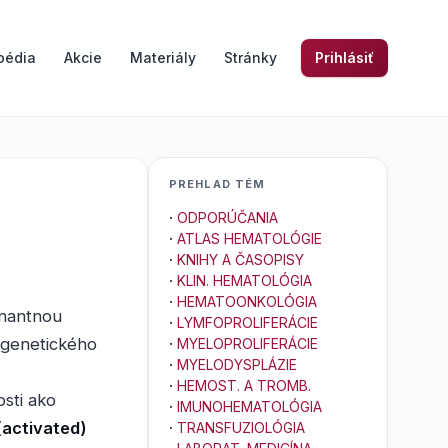
pédia
Akcie
Materiály
Stránky
Prihlásiť
PREHLAD TÉM
·
ODPORÚČANIA
·
ATLAS HEMATOLÓGIE
·
KNIHY A ČASOPISY
·
KLIN. HEMATOLÓGIA
·
HEMATOONKOLÓGIA
inantnou
·
LYMFOPROLIFERÁCIE
 genetického
·
MYELOPROLIFERÁCIE
·
MYELODYSPLÁZIE
·
HEMOST. A TROMB.
sti ako
·
IMUNOHEMATOLÓGIA
(activated)
·
TRANSFUZIOLÓGIA