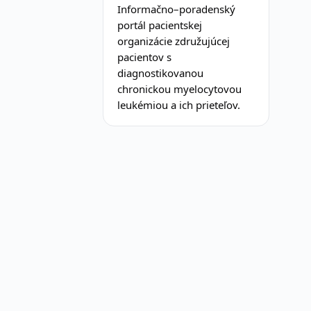
Informačno–poradenský
portál pacientskej
organizácie združujúcej
pacientov s
diagnostikovanou
chronickou myelocytovou
leukémiou a ich prieteľov.