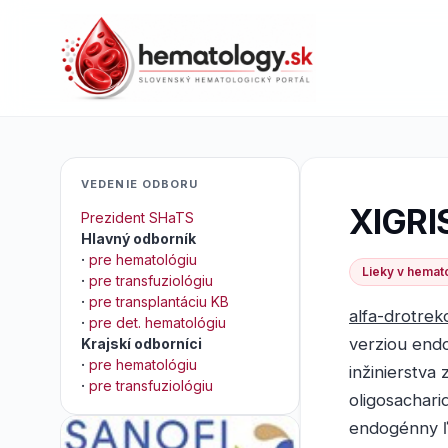
VEDENIE ODBORU
XIGRI
Prezident SHaTS
Hlavný odborník
·
pre hematológiu
Lieky v hemato
·
pre transfuziológiu
·
pre transplantáciu KB
alfa-drotrek
·
pre det. hematológiu
verziou end
Krajskí odborníci
·
pre hematológiu
inžinierstva 
·
pre transfuziológiu
oligosachari
endogénny ľ