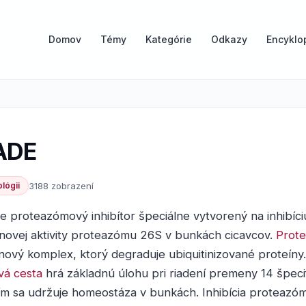
Domov
Témy
Kategórie
Odkazy
Encyklo
ADE
lógii
3188 zobrazení
e proteazómový inhibítor špeciálne vytvorený na inhibíci
novej aktivity proteazómu 26S v bunkách cicavcov.
Prot
nový komplex, ktorý degraduje ubiquitinizované proteíny
á cesta
hrá základnú úlohu pri riadení premeny 14 špeci
ím sa udržuje homeostáza v bunkách. Inhibícia proteazó