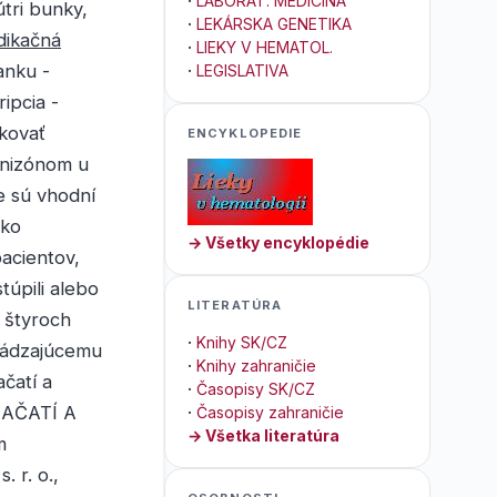
·
LABORAT. MEDICÍNA
tri bunky,
·
LEKÁRSKA GENETIKA
dikačná
·
LIEKY V HEMATOL.
anku -
·
LEGISLATIVA
ipcia -
kovať
ENCYKLOPEDIE
dnizónom u
e sú vhodní
ako
→ Všetky encyklopédie
acientov,
túpili alebo
LITERATÚRA
o štyroch
·
Knihy SK/CZ
ádzajúcemu
·
Knihy zahraničie
čatí a
·
Časopisy SK/CZ
ZAČATÍ A
·
Časopisy zahraničie
→ Všetka literatúra
m
 r. o.,