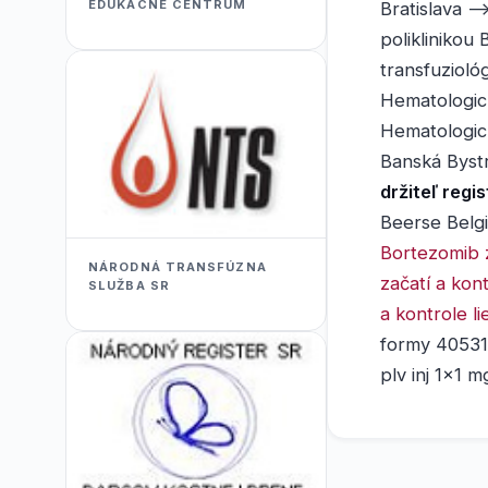
EDUKACNÉ CENTRUM
Bratislava -
poliklinikou
transfuzioló
Hematologick
Hematologick
Banská Bystr
držiteľ regi
Beerse Belg
Bortezomib 
NÁRODNÁ TRANSFÚZNA
začatí a ko
SLUŽBA SR
a kontrole 
formy 40531 
plv inj 1x1 m