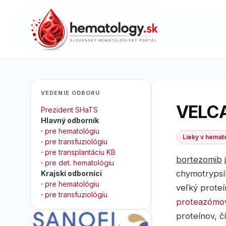
VEDENIE ODBORU
VELC
Prezident SHaTS
Hlavný odborník
·
pre hematológiu
Lieky v hemato
·
pre transfuziológiu
·
pre transplantáciu KB
bortezomib
j
·
pre det. hematológiu
chymotrypsí
Krajskí odborníci
·
pre hematológiu
veľký proteí
·
pre transfuziológiu
proteazómov
proteínov, č