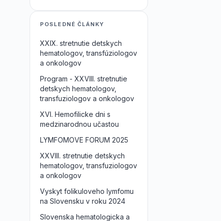
POSLEDNÉ ČLÁNKY
XXIX. stretnutie detskych
hematologov, transfúziologov
a onkologov
Program - XXVIII. stretnutie
detskych hematologov,
transfuziologov a onkologov
XVI. Hemofilicke dni s
medzinarodnou učastou
LYMFOMOVE FORUM 2025
XXVIII. stretnutie detskych
hematologov, transfuziologov
a onkologov
Vyskyt folikuloveho lymfomu
na Slovensku v roku 2024
Slovenska hematologicka a