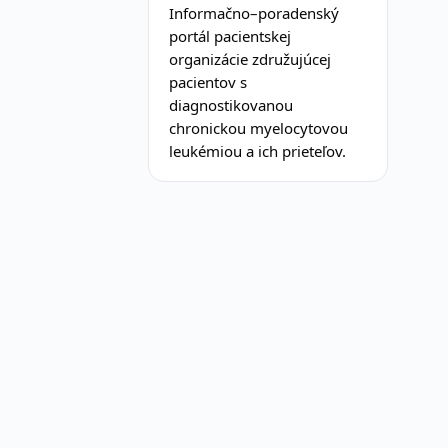
Informačno–poradenský
portál pacientskej
organizácie združujúcej
pacientov s
diagnostikovanou
chronickou myelocytovou
leukémiou a ich prieteľov.