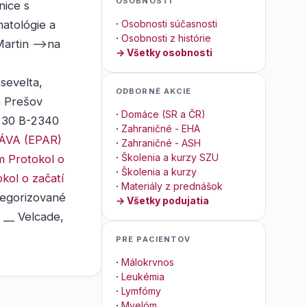
OSOBNOSTI
nice s
matológie a
·
Osobnosti súčasnosti
·
Osobnosti z histórie
Martin -->na
→ Všetky osobnosti
sevelta,
ODBORNÉ AKCIE
a Prešov
·
Domáce (SR a ČR)
g 30 B-2340
·
Zahraničné - EHA
VA (EPAR)
·
Zahraničné - ASH
·
Školenia a kurzy SZU
m
Protokol o
·
Školenia a kurzy
kol o začatí
·
Materiály z prednášok
egorizované
→ Všetky podujatia
__ Velcade,
PRE PACIENTOV
·
Málokrvnos
·
Leukémia
·
Lymfómy
·
Myelóm