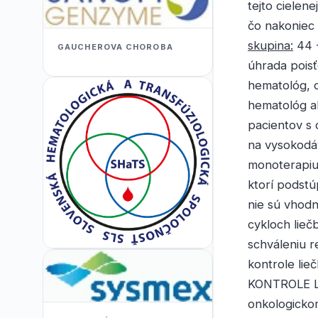
tejto cielen
čo nakoniec 
skupina:
44 -
GAUCHEROVA CHOROBA
úhrada poisť
hematológ, 
hematológ al
pacientov s
na vysokodá
monoterapiu
ktorí podstú
nie sú vhodn
cykloch lie
schváleniu r
kontrole lie
KONTROLE L
onkologickom