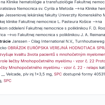
->na Klinike hematológie a transfuziológie Fakultnej nemoc
 Bratislava Nemocnica sv. Cyrila a Metoda -->na Klinike he
gie Jesseniovej lekárskej fakulty Univerzity Komenského 
ej klinike Fakultnej nemocnice L. Pasteura Košice -->na
om oddelení Fakultnej nemocnice s poliklinikou F. D. Roo
ica -->vo Fakultnej nemocnica s poliklinikou J. A. Reiman
strácie
Janssen - Cilag International N.V., Turnhoutsewe
icko
OBRÁZOK
EURÓPSKA VEREJNÁ HODNOTIACA SPRÁ
zvyšuje kvalitu života pacientů s mnohočetným myelome
ntrole liečby Mnohopočetného myelómu - vzor č. 22
Proto
liečby Mnohopočetného myelómu - vzor č. 22 - relaps
kat
__ Velcade, plv inj 1x3,5 mg,
SPC
dostupné formy 40531 
g,
SPC