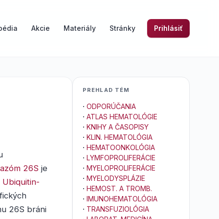
pédia
Akcie
Materiály
Stránky
Prihlásiť
PREHLAD TÉM
·
ODPORÚČANIA
·
ATLAS HEMATOLÓGIE
·
KNIHY A ČASOPISY
·
KLIN. HEMATOLÓGIA
·
HEMATOONKOLÓGIA
u
·
LYMFOPROLIFERÁCIE
eazóm 26S
je
·
MYELOPROLIFERÁCIE
·
MYELODYSPLÁZIE
.
Ubiquitin-
·
HEMOST. A TROMB.
fických
·
IMUNOHEMATOLÓGIA
mu 26S bráni
·
TRANSFUZIOLÓGIA