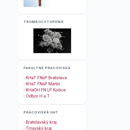
TROMBOCYTOPENIE
FAKULTNÉ PRACOVISKÁ
·
KHaT FNsP Bratislava
·
KHaT FNsP Martin
·
KHaOH FN LP Košice
·
Odbor H a T
PRACOVISKÁ HAT
·
Bratislavský kraj
·
Trnavský kraj