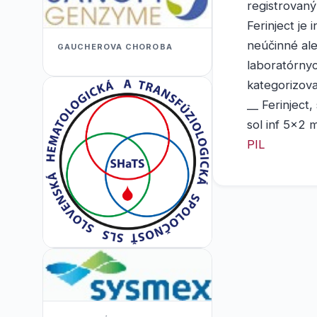
registrovan
Ferinject je
neúčinné al
GAUCHEROVA CHOROBA
laboratórny
kategorizova
__ Ferinject
sol inf 5x2 
PIL