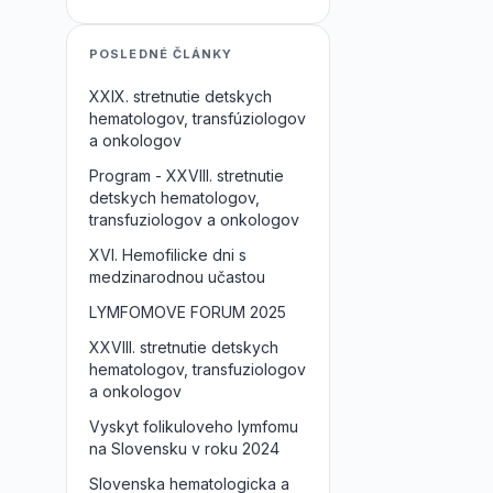
POSLEDNÉ ČLÁNKY
XXIX. stretnutie detskych
hematologov, transfúziologov
a onkologov
Program - XXVIII. stretnutie
detskych hematologov,
transfuziologov a onkologov
XVI. Hemofilicke dni s
medzinarodnou učastou
LYMFOMOVE FORUM 2025
XXVIII. stretnutie detskych
hematologov, transfuziologov
a onkologov
Vyskyt folikuloveho lymfomu
na Slovensku v roku 2024
Slovenska hematologicka a