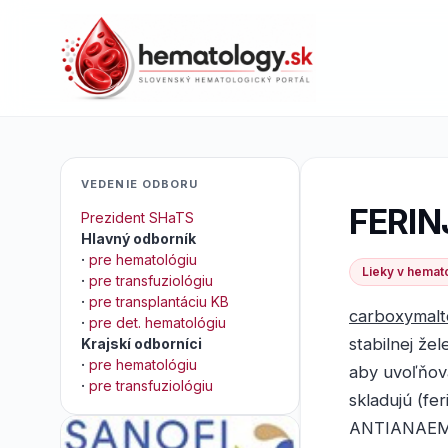
VEDENIE ODBORU
FERIN
Prezident SHaTS
Hlavný odborník
·
pre hematológiu
Lieky v hemato
·
pre transfuziológiu
·
pre transplantáciu KB
carboxymalt
·
pre det. hematológiu
stabilnej že
Krajskí odborníci
·
pre hematológiu
aby uvoľňova
·
pre transfuziológiu
skladujú (fer
ANTIANAE