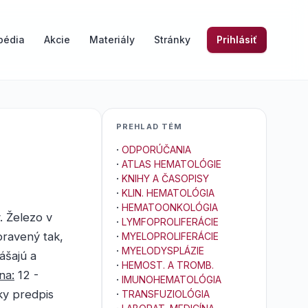
pédia
Akcie
Materiály
Stránky
Prihlásiť
PREHLAD TÉM
·
ODPORÚČANIA
·
ATLAS HEMATOLÓGIE
·
KNIHY A ČASOPISY
·
KLIN. HEMATOLÓGIA
·
HEMATOONKOLÓGIA
. Železo v
·
LYMFOPROLIFERÁCIE
pravený tak,
·
MYELOPROLIFERÁCIE
·
MYELODYSPLÁZIE
ášajú a
·
HEMOST. A TROMB.
na:
12 -
·
IMUNOHEMATOLÓGIA
ky predpis
·
TRANSFUZIOLÓGIA