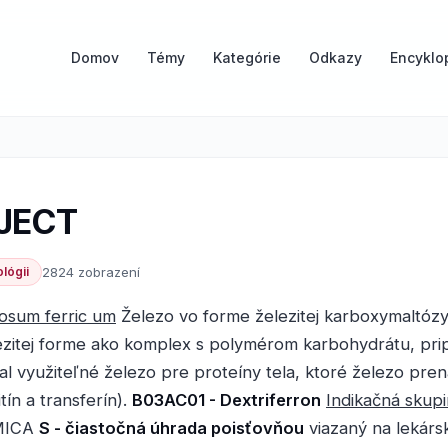
Domov
Témy
Kategórie
Odkazy
Encyklo
JECT
lógii
2824 zobrazení
osum ferric um
Železo vo forme železitej karboxymaltózy
lezitej forme ako komplex s polymérom karbohydrátu, pri
l využiteľné železo pre proteíny tela, ktoré železo pren
itín a transferín).
B03AC01 - Dextriferron
Indikačná skupi
MICA
S - čiastočná úhrada poisťovňou
viazaný na lekárs