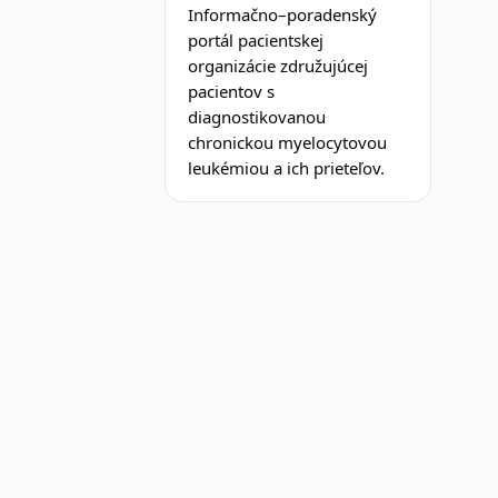
Informačno–poradenský
portál pacientskej
organizácie združujúcej
pacientov s
diagnostikovanou
chronickou myelocytovou
leukémiou a ich prieteľov.