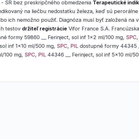
ý - SR bez preskripčného obmedzenia
Terapeutické indi
 indikovaný na liečbu nedostatku železa, keď sú perorálne
ebo ich nemožno použiť. Diagnóza musí byť založená na 
ch testov
držiteľ registrácie
Vifor France S.A. Francúzska
né formy 59860 __ Ferinject, sol inf 1x2 ml/100 mg,
SPC
, sol inf 1x10 ml/500 mg,
SPC
,
PIL
dostupné formy 44345 __
ml/100 mg,
SPC
,
PIL
44346 __ Ferinject, sol inf 5x10 ml/5