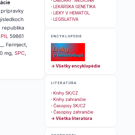
·
LABORAT. MEDICÍNA
kácie
·
LEKÁRSKA GENETIKA
 prípravky
·
LIEKY V HEMATOL.
výsledkoch
·
LEGISLATIVA
 republika
,
PIL
59861
ENCYKLOPEDIE
 Ferinject,
00 mg,
SPC
,
→ Všetky encyklopédie
LITERATÚRA
·
Knihy SK/CZ
·
Knihy zahraničie
·
Časopisy SK/CZ
·
Časopisy zahraničie
→ Všetka literatúra