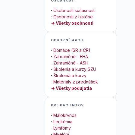
OSOBNOSTI
·
Osobnosti súčasnosti
·
Osobnosti z histórie
→ Všetky osobnosti
ODBORNÉ AKCIE
·
Domáce (SR a ČR)
·
Zahraničné - EHA
·
Zahraničné - ASH
·
Školenia a kurzy SZU
·
Školenia a kurzy
·
Materiály z prednášok
→ Všetky podujatia
PRE PACIENTOV
·
Málokrvnos
·
Leukémia
·
Lymfómy
·
Myelóm