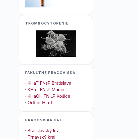
TROMBOCYTOPENIE
FAKULTNÉ PRACOVISKÁ
·
KHaT FNsP Bratislava
·
KHaT FNsP Martin
·
KHaOH FN LP Košice
·
Odbor H a T
PRACOVISKÁ HAT
·
Bratislavský kraj
·
Trnavský kraj