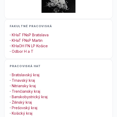
FAKULTNÉ PRACOVISKÁ
·
KHaT FNsP Bratislava
·
KHaT FNsP Martin
·
KHaOH FN LP Košice
·
Odbor H a T
PRACOVISKÁ HAT
·
Bratislavský kraj
·
Trnavský kraj
·
Nitriansky kraj
·
Trenčiansky kraj
·
Banskobystrický kraj
·
Žilinský kraj
·
Prešovský kraj
·
Košický kraj