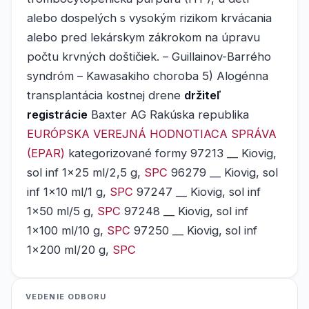
alebo dospelých s vysokým rizikom krvácania
alebo pred lekárskym zákrokom na úpravu
počtu krvných doštičiek. – Guillainov-Barrého
syndróm – Kawasakiho choroba 5) Alogénna
transplantácia kostnej drene
držiteľ
registrácie
Baxter AG Rakúska republika
EURÓPSKA VEREJNÁ HODNOTIACA SPRÁVA
(EPAR)
kategorizované formy 97213 __ Kiovig,
sol inf 1x25 ml/2,5 g,
SPC
96279 __ Kiovig, sol
inf 1x10 ml/1 g,
SPC
97247 __ Kiovig, sol inf
1x50 ml/5 g,
SPC
97248 __ Kiovig, sol inf
1x100 ml/10 g,
SPC
97250 __ Kiovig, sol inf
1x200 ml/20 g,
SPC
VEDENIE ODBORU