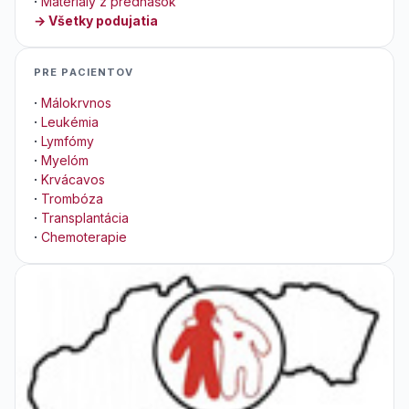
·
Materiály z prednášok
→ Všetky podujatia
PRE PACIENTOV
·
Málokrvnos
·
Leukémia
·
Lymfómy
·
Myelóm
·
Krvácavos
·
Trombóza
·
Transplantácia
·
Chemoterapie