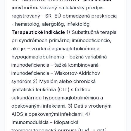
poisťovňou
viazaný na lekársky predpis
registrovaný - SR, EÚ obmedzená preskripcia
- hematológ, alergológ, infektológ
Terapeutické indikácie
1) Substitučná terapia
pri syndrómoch primárnej imunodeficiencie,
ako je: – vrodená agamaglobulinémia a
hypogamaglobulinémia – bežná variabilná
imunodeficiencia – ťažká kombinovaná
imunodeficiencia – Wiskottov-Aldrichov
syndróm 2) Myelóm alebo chronická
lymfatická leukémia (CLL) s ťažkou
sekundárnou hypogamaglobulinémiou a
opakovanými infekciami. 3) Deti s vrodeným
AIDS a opakovanými infekciami. 4)
Imunomodulácia – Idiopatická
trombocytopenická purpura (ITP), u detí