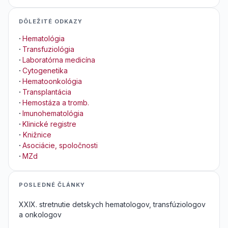
DÔLEŽITÉ ODKAZY
·
Hematológia
·
Transfuziológia
·
Laboratórna medicína
·
Cytogenetika
·
Hematoonkológia
·
Transplantácia
·
Hemostáza a tromb.
·
Imunohematológia
·
Klinické registre
·
Knižnice
·
Asociácie, spoločnosti
·
MZd
POSLEDNÉ ČLÁNKY
XXIX. stretnutie detskych hematologov, transfúziologov
a onkologov