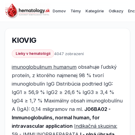
Domov
Témy
Kategórie
Odkazy
Enc
KIOVIG
Lieky v hematológii
4047 zobrazení
imunoglobulinum humanum
obsahuje ľudský
proteín, z ktorého najmenej 98 % tvorí
imunoglobulín IgG Distribúcia podtried IgG:
IgG1 ≥ 56,9 % IgG2 ≥ 26,6 % IgG3 ≥ 3,4 %
IgG4 ≥ 1,7 % Maximálny obsah imunoglobulínu
A (IgA): 0,14 miligramov na ml.
J06BA02 -
Immunoglobulins, normal human, for
intravascular application
Indikačná skupina:
59 - IMMUNOPRAEPARATA
I - plná úhrada