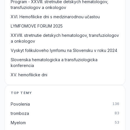
Program - XXVIII. stretnutie detskych hematologov,
transfuziologov a onkologov
XVI. Hemofilicke dni s medzinarodnou učastou
LYMFOMOVE FORUM 2025
XXVIII. stretnutie detskych hematologov, transfuziologov
a onkologov
Vyskyt folikuloveho lymfomu na Slovensku v roku 2024
Slovenska hematologicka a transfuziologicka
konferencia
XV. hemofilicke dni
TOP TÉMY
Povolenia
136
tromboza
83
Myelom
53