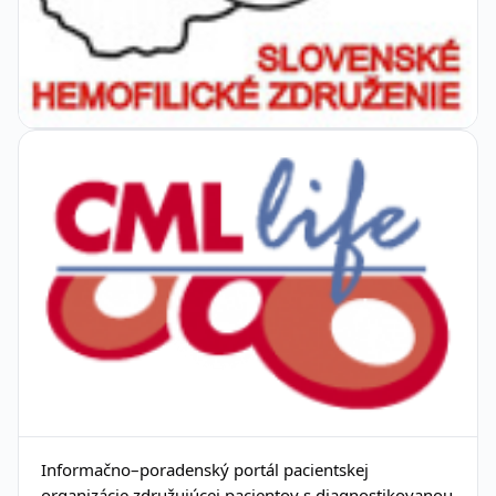
Informačno–poradenský portál pacientskej
organizácie združujúcej pacientov s diagnostikovanou