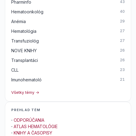
Pharminfo
43
Hematoonkológ
40
Anémia
29
Hematológia
27
Transfuziológ
27
NOVE KNIHY
26
Transplantáci
26
CLL
23
Imunohematoló
21
Všetky témy →
PREHLAD TÉM
·
ODPORÚČANIA
·
ATLAS HEMATOLÓGIE
·
KNIHY A ČASOPISY