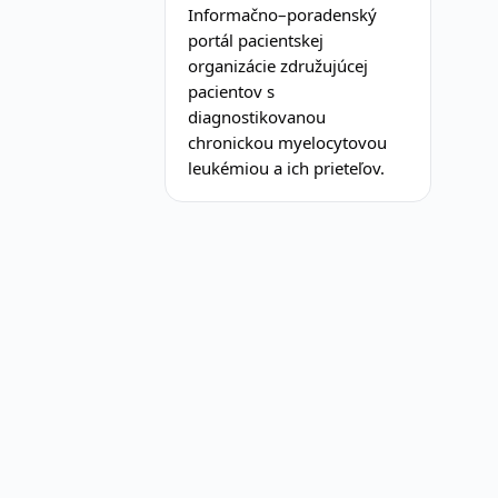
Informačno–poradenský
portál pacientskej
organizácie združujúcej
pacientov s
diagnostikovanou
chronickou myelocytovou
leukémiou a ich prieteľov.