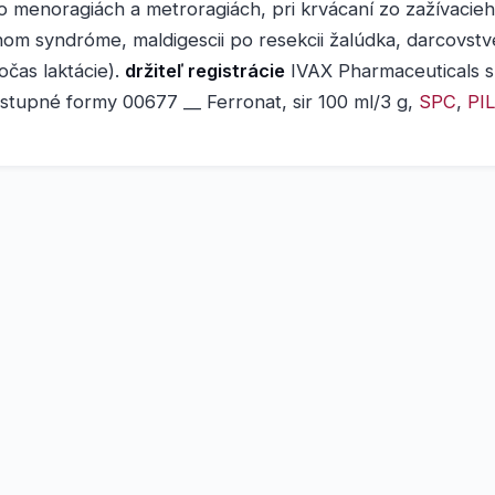
po menoragiách a metroragiách, pri krvácaní zo zažívacieh
m syndróme, maldigescii po resekcii žalúdka, darcovstve
očas laktácie).
držiteľ registrácie
IVAX Pharmaceuticals s.
stupné formy 00677 __ Ferronat, sir 100 ml/3 g,
SPC
,
PIL