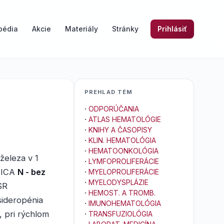
pédia
Akcie
Materiály
Stránky
Prihlásiť
PREHLAD TÉM
·
ODPORÚČANIA
·
ATLAS HEMATOLÓGIE
·
KNIHY A ČASOPISY
·
KLIN. HEMATOLÓGIA
·
HEMATOONKOLÓGIA
železa v 1
·
LYMFOPROLIFERÁCIE
MICA
N - bez
·
MYELOPROLIFERÁCIE
·
MYELODYSPLÁZIE
SR
·
HEMOST. A TROMB.
sideropénia
·
IMUNOHEMATOLÓGIA
 pri rýchlom
·
TRANSFUZIOLÓGIA