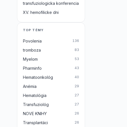
transfuziologicka konferencia
XV. hemofilicke dni
TOP TÉMY
Povolenia
136
tromboza
83
Myelom
53
Pharminfo
43
Hematoonkológ
40
Anémia
29
Hematológia
27
Transfuziológ
27
NOVE KNIHY
26
Transplantáci
26