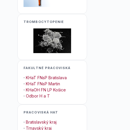
TROMBOCYTOPENIE
FAKULTNÉ PRACOVISKÁ
·
KHaT FNsP Bratislava
·
KHaT FNsP Martin
·
KHaOH FN LP Košice
·
Odbor H a T
PRACOVISKÁ HAT
·
Bratislavský kraj
·
Trnavský kraj