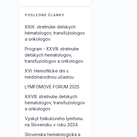
POSLEDNÉ ČLÁNKY
XXIX. stretnutie detskych
hematologov, transfúziologov
a onkologov
Program - XXVIII. stretnutie
detskych hematologov,
transfuziologov a onkologov
XVI. Hemofilicke dni s
medzinarodnou učastou
LYMFOMOVE FORUM 2025
XXVIII. stretnutie detskych
hematologov, transfuziologov
a onkologov
Vyskyt folikuloveho lymfomu
na Slovensku v roku 2024
Slovenska hematologicka a