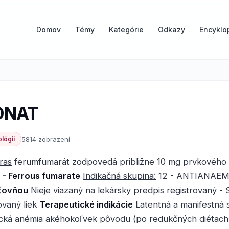
Domov
Témy
Kategórie
Odkazy
Encyklo
ONAT
lógii
5814 zobrazení
ras
ferumfumarát zodpovedá približne 10 mg prvkového 
- Ferrous fumarate
Indikačná skupina:
12 - ANTIANAE
sťovňou
Nieje viazaný na lekársky predpis registrovaný - 
ovaný liek
Terapeutické indikácie
Latentná a manifestná 
ická anémia akéhokoľvek pôvodu (po redukčných diétach,