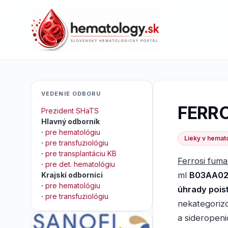
VEDENIE ODBORU
FERR
Prezident SHaTS
Hlavný odborník
·
pre hematológiu
Lieky v hemato
·
pre transfuziológiu
·
pre transplantáciu KB
Ferrosi fuma
·
pre det. hematológiu
ml
B03AA02 
Krajskí odborníci
·
pre hematológiu
úhrady poi
·
pre transfuziológiu
nekategoriz
a sideropen