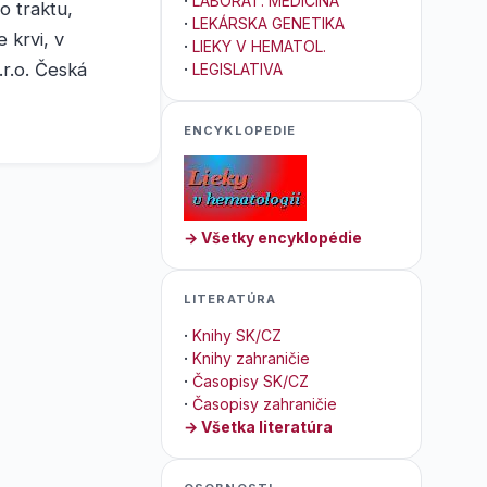
·
LABORAT. MEDICÍNA
o traktu,
·
LEKÁRSKA GENETIKA
 krvi, v
·
LIEKY V HEMATOL.
r.o. Česká
·
LEGISLATIVA
ENCYKLOPEDIE
→ Všetky encyklopédie
LITERATÚRA
·
Knihy SK/CZ
·
Knihy zahraničie
·
Časopisy SK/CZ
·
Časopisy zahraničie
→ Všetka literatúra