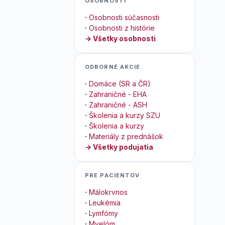
OSOBNOSTI
·
Osobnosti súčasnosti
·
Osobnosti z histórie
→ Všetky osobnosti
ODBORNÉ AKCIE
·
Domáce (SR a ČR)
·
Zahraničné - EHA
·
Zahraničné - ASH
·
Školenia a kurzy SZU
·
Školenia a kurzy
·
Materiály z prednášok
→ Všetky podujatia
PRE PACIENTOV
·
Málokrvnos
·
Leukémia
·
Lymfómy
·
Myelóm