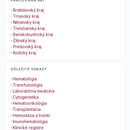
PRACOVISKÁ HAT
·
Bratislavský kraj
·
Trnavský kraj
·
Nitriansky kraj
·
Trenčiansky kraj
·
Banskobystrický kraj
·
Žilinský kraj
·
Prešovský kraj
·
Košický kraj
DÔLEŽITÉ ODKAZY
·
Hematológia
·
Transfuziológia
·
Laboratórna medicína
·
Cytogenetika
·
Hematoonkológia
·
Transplantácia
·
Hemostáza a tromb.
·
Imunohematológia
·
Klinické registre