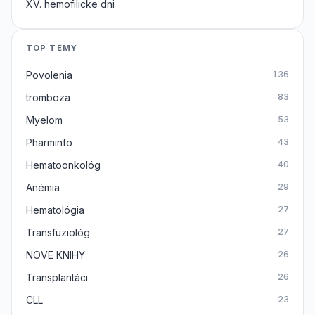
XV. hemofilicke dni
TOP TÉMY
Povolenia
136
tromboza
83
Myelom
53
Pharminfo
43
Hematoonkológ
40
Anémia
29
Hematológia
27
Transfuziológ
27
NOVE KNIHY
26
Transplantáci
26
CLL
23