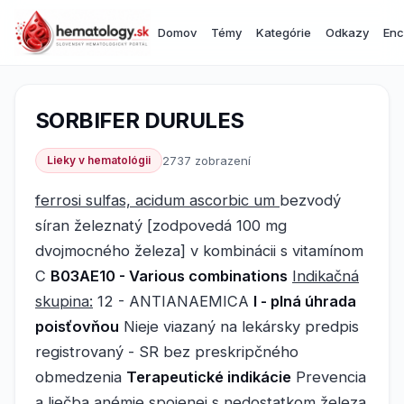
Domov
Témy
Kategórie
Odkazy
Enc
SORBIFER DURULES
Lieky v hematológii
2737 zobrazení
ferrosi sulfas, acidum ascorbic um
bezvodý
síran železnatý [zodpovedá 100 mg
dvojmocného železa] v kombinácii s vitamínom
C
B03AE10 - Various combinations
Indikačná
skupina:
12 - ANTIANAEMICA
I - plná úhrada
poisťovňou
Nieje viazaný na lekársky predpis
registrovaný - SR bez preskripčného
obmedzenia
Terapeutické indikácie
Prevencia
a liečba anémie spojenej s nedostatkom železa