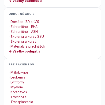
→ Všetky osobnosti
ODBORNÉ AKCIE
·
Domáce (SR a ČR)
·
Zahraničné - EHA
·
Zahraničné - ASH
·
Školenia a kurzy SZU
·
Školenia a kurzy
·
Materiály z prednášok
→ Všetky podujatia
PRE PACIENTOV
·
Málokrvnos
·
Leukémia
·
Lymfómy
·
Myelóm
·
Krvácavos
·
Trombóza
·
Transplantácia