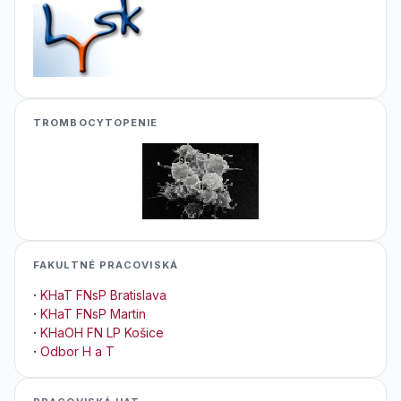
TROMBOCYTOPENIE
FAKULTNÉ PRACOVISKÁ
·
KHaT FNsP Bratislava
·
KHaT FNsP Martin
·
KHaOH FN LP Košice
·
Odbor H a T