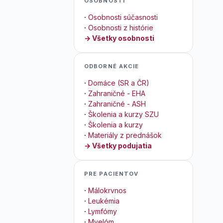
OSOBNOSTI
·
Osobnosti súčasnosti
·
Osobnosti z histórie
→ Všetky osobnosti
ODBORNÉ AKCIE
·
Domáce (SR a ČR)
·
Zahraničné - EHA
·
Zahraničné - ASH
·
Školenia a kurzy SZU
·
Školenia a kurzy
·
Materiály z prednášok
→ Všetky podujatia
PRE PACIENTOV
·
Málokrvnos
·
Leukémia
·
Lymfómy
·
Myelóm