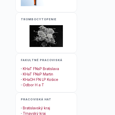
TROMBOCYTOPENIE
FAKULTNÉ PRACOVISKÁ
·
KHaT FNsP Bratislava
·
KHaT FNsP Martin
·
KHaOH FN LP Košice
·
Odbor H a T
PRACOVISKÁ HAT
·
Bratislavský kraj
·
Trnavský kraj