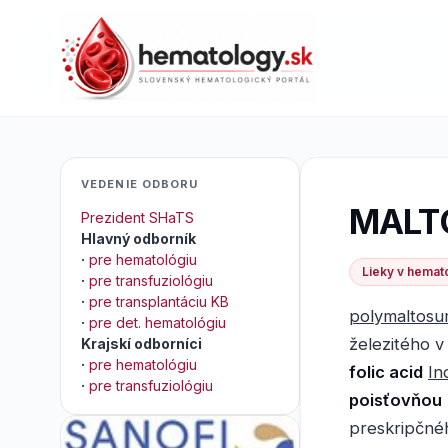
VEDENIE ODBORU
MALT
Prezident SHaTS
Hlavný odborník
·
pre hematológiu
Lieky v hemato
·
pre transfuziológiu
·
pre transplantáciu KB
polymaltosum
·
pre det. hematológiu
železitého v
Krajskí odborníci
·
pre hematológiu
folic acid
In
·
pre transfuziológiu
poisťovňou
preskripčn