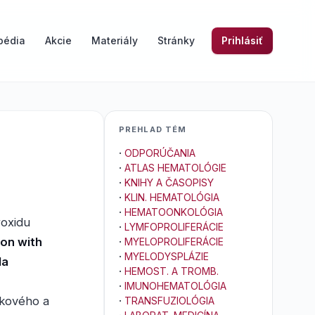
pédia
Akcie
Materiály
Stránky
Prihlásiť
PREHLAD TÉM
·
ODPORÚČANIA
·
ATLAS HEMATOLÓGIE
·
KNIHY A ČASOPISY
·
KLIN. HEMATOLÓGIA
·
HEMATOONKOLÓGIA
oxidu
·
LYMFOPROLIFERÁCIE
ion with
·
MYELOPROLIFERÁCIE
·
MYELODYSPLÁZIE
da
·
HEMOST. A TROMB.
·
IMUNOHEMATOLÓGIA
kového a
·
TRANSFUZIOLÓGIA