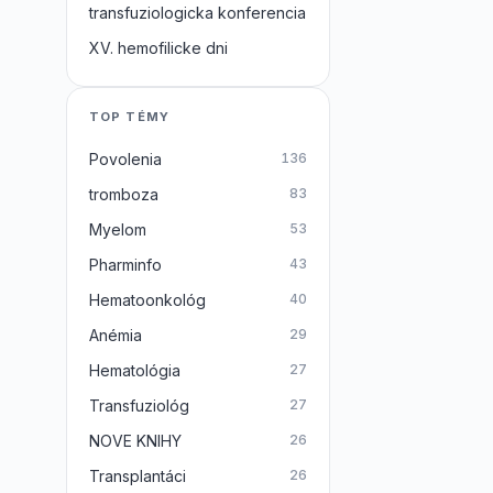
transfuziologicka konferencia
XV. hemofilicke dni
TOP TÉMY
Povolenia
136
tromboza
83
Myelom
53
Pharminfo
43
Hematoonkológ
40
Anémia
29
Hematológia
27
Transfuziológ
27
NOVE KNIHY
26
Transplantáci
26