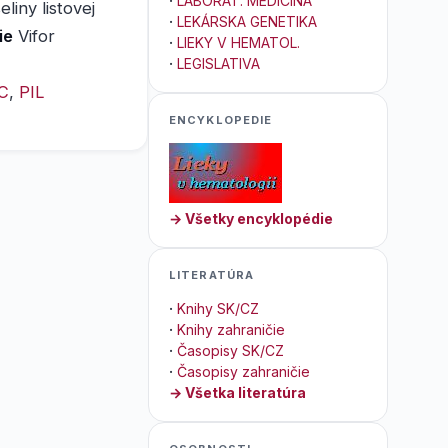
·
LABORAT. MEDICÍNA
iny listovej
·
LEKÁRSKA GENETIKA
ie
Vifor
·
LIEKY V HEMATOL.
·
LEGISLATIVA
C
,
PIL
ENCYKLOPEDIE
→ Všetky encyklopédie
LITERATÚRA
·
Knihy SK/CZ
·
Knihy zahraničie
·
Časopisy SK/CZ
·
Časopisy zahraničie
→ Všetka literatúra