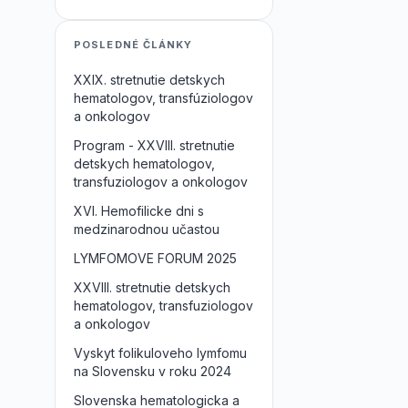
POSLEDNÉ ČLÁNKY
XXIX. stretnutie detskych
hematologov, transfúziologov
a onkologov
Program - XXVIII. stretnutie
detskych hematologov,
transfuziologov a onkologov
XVI. Hemofilicke dni s
medzinarodnou učastou
LYMFOMOVE FORUM 2025
XXVIII. stretnutie detskych
hematologov, transfuziologov
a onkologov
Vyskyt folikuloveho lymfomu
na Slovensku v roku 2024
Slovenska hematologicka a