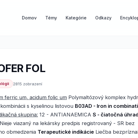
Domov
Témy
Kategórie
Odkazy
Encyklo
OFER FOL
lógii
2815 zobrazení
 ferric um, acidum folic um
Polymaltózový komplex hydr
 kombinácii s kyselinou listovou
B03AD - Iron in combinat
dikačná skupina:
12 - ANTIANAEMICA
S - čiatočná úhra
Nieje viazaný na lekársky predpis registrovaný - SR bez
ého obmedzenia
Terapeutické indikácie
Liečba bezprízna