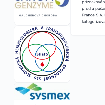
príznakového
pred a počas
France S.A.
GAUCHEROVA CHOROBA
kategorizov