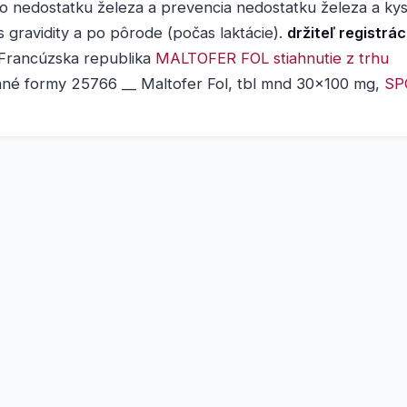
 nedostatku železa a prevencia nedostatku železa a kysel
 gravidity a po pôrode (počas laktácie).
držiteľ registrác
 Francúzska republika
MALTOFER FOL stiahnutie z trhu
ané formy 25766 __ Maltofer Fol, tbl mnd 30x100 mg,
SP