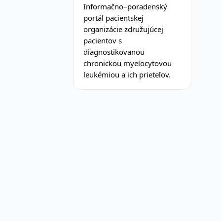
Informačno–poradenský
portál pacientskej
organizácie združujúcej
pacientov s
diagnostikovanou
chronickou myelocytovou
leukémiou a ich prieteľov.