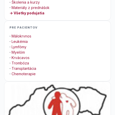
·
Školenia a kurzy
·
Materiály z prednášok
→ Všetky podujatia
PRE PACIENTOV
·
Málokrvnos
·
Leukémia
·
Lymfómy
·
Myelóm
·
Krvácavos
·
Trombóza
·
Transplantácia
·
Chemoterapie