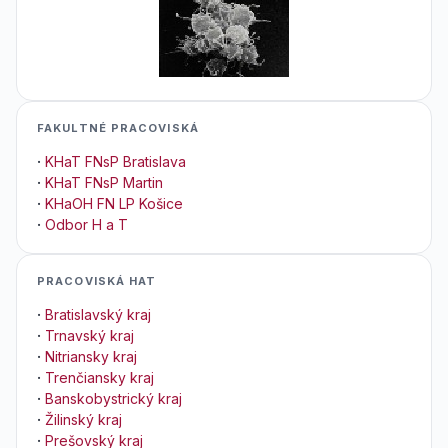
FAKULTNÉ PRACOVISKÁ
·
KHaT FNsP Bratislava
·
KHaT FNsP Martin
·
KHaOH FN LP Košice
·
Odbor H a T
PRACOVISKÁ HAT
·
Bratislavský kraj
·
Trnavský kraj
·
Nitriansky kraj
·
Trenčiansky kraj
·
Banskobystrický kraj
·
Žilinský kraj
·
Prešovský kraj