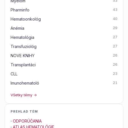
Myelom
53
Pharminfo
43
Hematoonkológ
40
Anémia
29
Hematológia
27
Transfuziológ
27
NOVE KNIHY
26
Transplantáci
26
CLL
23
Imunohematoló
21
Všetky témy →
PREHLAD TÉM
·
ODPORÚČANIA
·
ATLAS HEMATOLÓGIE