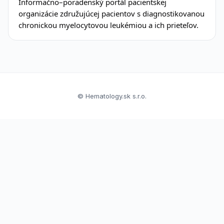
Informačno–poradenský portál pacientskej
organizácie združujúcej pacientov s diagnostikovanou
chronickou myelocytovou leukémiou a ich prieteľov.
© Hematology.sk s.r.o.