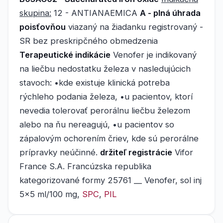
skupina:
12 - ANTIANAEMICA
A - plná úhrada
poisťovňou
viazaný na žiadanku registrovaný -
SR bez preskripčného obmedzenia
Terapeutické indikácie
Venofer je indikovaný
na liečbu nedostatku železa v nasledujúcich
stavoch: •kde existuje klinická potreba
rýchleho podania železa, •u pacientov, ktorí
nevedia tolerovať perorálnu liečbu železom
alebo na ňu nereagujú, •u pacientov so
zápalovým ochorením čriev, kde sú perorálne
prípravky neúčinné.
držiteľ registrácie
Vifor
France S.A. Francúzska republika
kategorizované formy 25761 __ Venofer, sol inj
5x5 ml/100 mg,
SPC
,
PIL