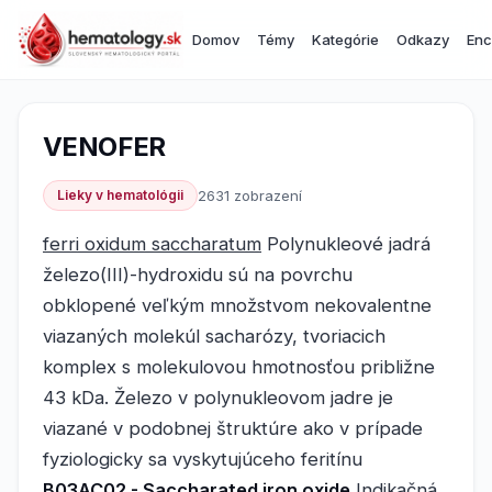
Domov
Témy
Kategórie
Odkazy
Enc
VENOFER
Lieky v hematológii
2631 zobrazení
ferri oxidum saccharatum
Polynukleové jadrá
železo(III)-hydroxidu sú na povrchu
obklopené veľkým množstvom nekovalentne
viazaných molekúl sacharózy, tvoriacich
komplex s molekulovou hmotnosťou približne
43 kDa. Železo v polynukleovom jadre je
viazané v podobnej štruktúre ako v prípade
fyziologicky sa vyskytujúceho feritínu
B03AC02 - Saccharated iron oxide
Indikačná