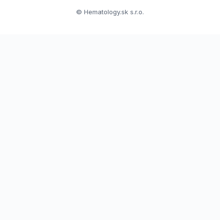
© Hematology.sk s.r.o.