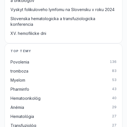
a onkologov
Vyskyt folikuloveho lymfomu na Slovensku v roku 2024
Slovenska hematologicka a transfuziologicka
konferencia
XV. hemofilicke dni
TOP TÉMY
Povolenia
136
tromboza
83
Myelom
53
Pharminfo
43
Hematoonkológ
40
Anémia
29
Hematológia
27
Transfuziológ
27