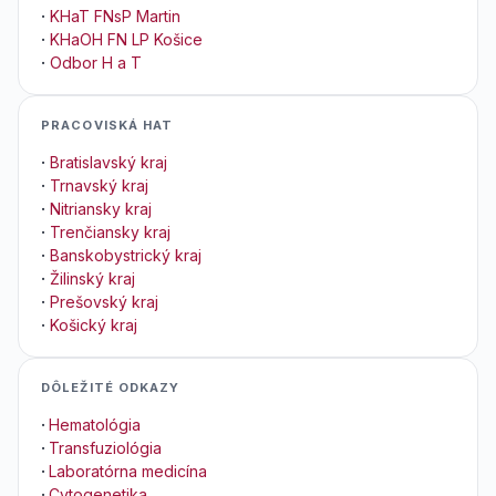
·
KHaT FNsP Martin
·
KHaOH FN LP Košice
·
Odbor H a T
PRACOVISKÁ HAT
·
Bratislavský kraj
·
Trnavský kraj
·
Nitriansky kraj
·
Trenčiansky kraj
·
Banskobystrický kraj
·
Žilinský kraj
·
Prešovský kraj
·
Košický kraj
DÔLEŽITÉ ODKAZY
·
Hematológia
·
Transfuziológia
·
Laboratórna medicína
·
Cytogenetika