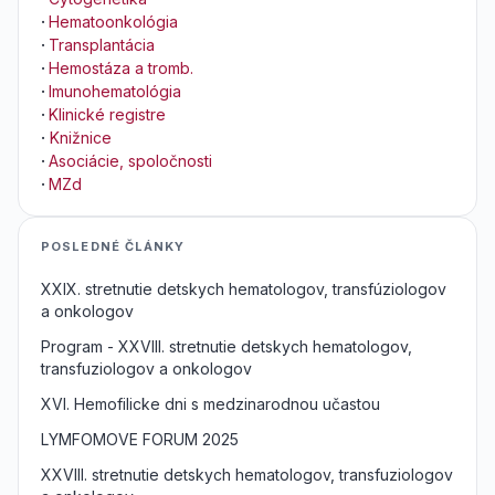
·
Hematoonkológia
·
Transplantácia
·
Hemostáza a tromb.
·
Imunohematológia
·
Klinické registre
·
Knižnice
·
Asociácie, spoločnosti
·
MZd
POSLEDNÉ ČLÁNKY
XXIX. stretnutie detskych hematologov, transfúziologov
a onkologov
Program - XXVIII. stretnutie detskych hematologov,
transfuziologov a onkologov
XVI. Hemofilicke dni s medzinarodnou učastou
LYMFOMOVE FORUM 2025
XXVIII. stretnutie detskych hematologov, transfuziologov