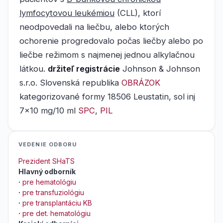
lymfocytovou leukémiou
(CLL), ktorí
neodpovedali na liečbu, alebo ktorých
ochorenie progredovalo počas liečby alebo po
liečbe režimom s najmenej jednou alkylačnou
látkou.
držiteľ registrácie
Johnson & Johnson
s.r.o. Slovenská republika
OBRÁZOK
kategorizované formy 18506 Leustatin, sol inj
7x10 mg/10 ml
SPC
,
PIL
VEDENIE ODBORU
Prezident SHaTS
Hlavný odborník
·
pre hematológiu
·
pre transfuziológiu
·
pre transplantáciu KB
·
pre det. hematológiu