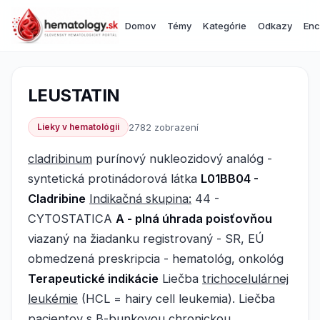
Domov
Témy
Kategórie
Odkazy
Enc
LEUSTATIN
Lieky v hematológii
2782 zobrazení
cladribinum
purínový nukleozidový analóg -
syntetická protinádorová látka
L01BB04 -
Cladribine
Indikačná skupina:
44 -
CYTOSTATICA
A - plná úhrada poisťovňou
viazaný na žiadanku registrovaný - SR, EÚ
obmedzená preskripcia - hematológ, onkológ
Terapeutické indikácie
Liečba
trichocelulárnej
leukémie
(HCL = hairy cell leukemia). Liečba
pacientov s
B-bunkovou chronickou