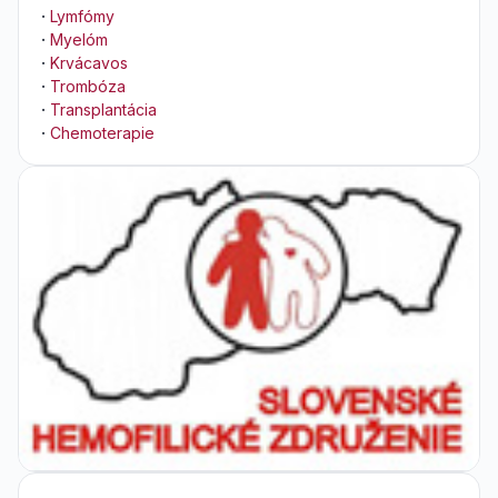
·
Lymfómy
·
Myelóm
·
Krvácavos
·
Trombóza
·
Transplantácia
·
Chemoterapie