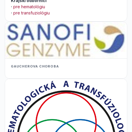
Krajskí odborníci
·
pre hematológiu
·
pre transfuziológiu
GAUCHEROVA CHOROBA