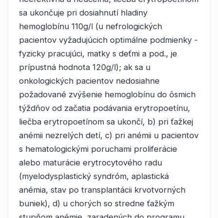
sa ukončuje pri dosiahnutí hladiny
hemoglobínu 110g/l (u nefrologických
pacientov vyžadujúcich optimálne podmienky -
fyzicky pracujúci, matky s deťmi a pod., je
prípustná hodnota 120g/l); ak sa u
onkologických pacientov nedosiahne
požadované zvýšenie hemoglobínu do ôsmich
týždňov od začatia podávania erytropoetínu,
liečba erytropoetínom sa ukončí, b) pri ťažkej
anémii nezrelých detí, c) pri anémii u pacientov
s hematologickými poruchami proliferácie
alebo maturácie erytrocytového radu
(myelodysplastický syndróm, aplastická
anémia, stav po transplantácii krvotvorných
buniek), d) u chorých so stredne ťažkým
stupňom anémie, zaradených do programu