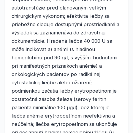
autotransfúzie pred plánovaným veľkým
chirurgickým výkonom; efektivita liečby sa
priebežne sleduje dostupnými prostriedkami a
výsledok sa zaznamenáva do zdravotnej
dokumentácie. Hradená liečba
40 000 U
sa
môže indikovať a) anémii (s hladinou
hemoglobínu pod 90 g/l, s vyššími hodnotami
pri manifestných príznakoch anémie) a
onkologických pacientov po radikálnej
cytostatickej liečbe alebo ožiarení;
podmienkou začatia liečby erytropoetínom je
dostatočná zásoba železa (serový feritín
pacienta minimálne 100 μg/l), bez ktorej je
liečba anémie erytropoetínom neefektívna a
neúčelná; liečba erytropoetínom sa ukončuje
pri dosiahnutí hladiny hemoglobínu 110g/l (u