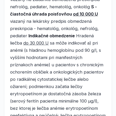
nefrológ, pediater, hematológ, onkológ
S -
čiastočná úhrada poisťovňou
od 10 000 U
viazaný na lekársky predpis obmedzená
preskripcia - hematológ, onkológ, nefrológ,
pediater
Indikačné obmedzenie
Hradená
liečba
do 30 000 U
sa môže indikovať a) pri
anémii (s hladinou hemoglobínu pod 90 g/l, s
vyššími hodnotami pri manifestných
príznakoch anémie) u pacientov s chronickým
ochorením obličiek a onkologických pacientov
po radikálnej cytostatickej liečbe alebo
ožiarení; podmienkou začatia liečby
erytropoetínom je dostatočná zásoba železa
(serový feritín pacienta minimálne 100 μg/l),
bez ktorej je liečba anémie erytropoetínom
neefektívna a neúčelná; liečba erytropoetínom