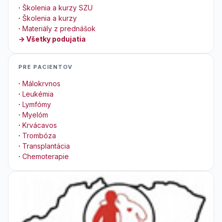
·
Školenia a kurzy SZU
·
Školenia a kurzy
·
Materiály z prednášok
→ Všetky podujatia
PRE PACIENTOV
·
Málokrvnos
·
Leukémia
·
Lymfómy
·
Myelóm
·
Krvácavos
·
Trombóza
·
Transplantácia
·
Chemoterapie