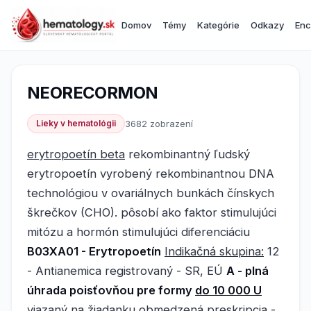
Domov
Témy
Kategórie
Odkazy
Enc
NEORECORMON
Lieky v hematológii
3682 zobrazení
erytropoetín beta
rekombinantný ľudský
erytropoetín vyrobený rekombinantnou DNA
technológiou v ovariálnych bunkách čínskych
škrečkov (CHO). pôsobí ako faktor stimulujúci
mitózu a hormón stimulujúci diferenciáciu
B03XA01 - Erytropoetín
Indikačná skupina:
12
- Antianemica registrovaný - SR, EÚ
A - plná
úhrada poisťovňou pre formy
do 10 000 U
viazaný na žiadanku obmedzená preskripcia -