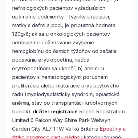
nefrologických pacientov vyžadujúcich
optimálne podmienky - fyzicky pracujúci,
matky s deťmi a pod., je prípustná hodnota
120g/l); ak sa u onkologických pacientov
nedosiahne požadované zvýšenie
hemoglobínu do ôsmich týždňov od začatia
podávania erytropoetínu, liečba
erytropoetínom sa ukončí, b) anémii u
pacientov s hematologickými poruchami
proliferácie alebo maturácie erytrocytového
radu (myelodysplastický syndróm, aplastická
anémia, stav po transplantácii krvotvorných
buniek).
držiteľ registrácie
Roche Registration
Limited 6 Falcon Way Shire Park Welwyn
Garden City AL7 1TW Veľká Británia
Epoetíny a
riziko progresie rastu nádoru
kategorizované