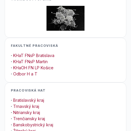
FAKULTNÉ PRACOVISKÁ
·
KHaT FNsP Bratislava
·
KHaT FNsP Martin
·
KHaOH FN LP Košice
·
Odbor H a T
PRACOVISKÁ HAT
·
Bratislavský kraj
·
Trnavský kraj
·
Nitriansky kraj
·
Trenčiansky kraj
·
Banskobystrický kraj
·
Žilinský kraj