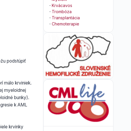
·
Krvácavos
·
Trombóza
·
Transplantácia
·
Chemoterapie
ôžu podstúpiť
í málo krviniek.
ej myeloidnej
eloidné bunky).
ogresie k AML
iele krvinky