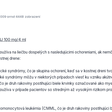
2009
·
ornst
·
4448 zobrazení
INJ 100 mg/4 ml
oužíva na liečbu dospelých s nasledujúcimi ochoreniami, ak nem
ostnej drene:
cké syndrómy, čo je skupina ochorení, keď sa v kostnej dreni tvor
ké syndrómy môžu v niektorých prípadoch viesť ku vzniku akútn
o je druh rakoviny postihujúci biele krvinky označované ako my
používa v prípade pacientov so stredným až vysokým rizikom pr
lomonocytová leukémia (CMML, čo je druh rakoviny postihujúci b