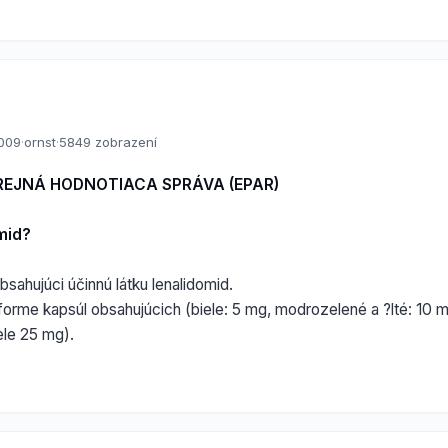
2009
·
ornst
·
5849 zobrazení
REJNÁ HODNOTIACA SPRÁVA (EPAR)
imid?
obsahujúci účinnú látku lenalidomid.
orme kapsúl obsahujúcich (biele: 5 mg, modrozelené a ?lté: 10 
ele 25 mg).