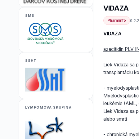
VIDAZA
SMS
Pharminfo
9.2.
VIDAZA
azacitidín PLV 
SSHT
Liek Vidaza sa p
transplantáciu k
- myelodysplasti
Myelodysplastic
leukémie (AML, č
LYMFOMOVA SKUPINA
Liek Vidaza sa 
alebo smrti
- chronická mye