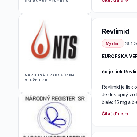
EDUKACNÉ CENTRUM
Revlimid
Myelom
25.4.
EURÓPSKA VE
čo je liek Revl
NÁRODNÁ TRANSFÚZNA
SLUŽBA SR
Revlimid je liek 
Je dostupný vo f
biele: 15 mg a bi
Čítať ďalej