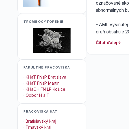
označované ako 
abnormálnych bu
TROMBOCYTOPENIE
- AML vyvinutej
dreň obsahuje 2
Čítať ďalej
FAKULTNÉ PRACOVISKÁ
·
KHaT FNsP Bratislava
·
KHaT FNsP Martin
·
KHaOH FN LP Košice
·
Odbor H a T
PRACOVISKÁ HAT
·
Bratislavský kraj
·
Trnavský kraj