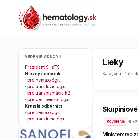
VEDENIE ODBORU
Lieky
Prezident SHaTS
Hlavný odborník
Kategória · 4 člán
·
pre hematológiu
·
pre transfuziológiu
·
pre transplantáciu KB
·
pre det. hematológiu
Krajskí odborníci
Skupiniové
·
pre hematológiu
·
pre transfuziológiu
Povolenia
9.7.
Ministerstvo z