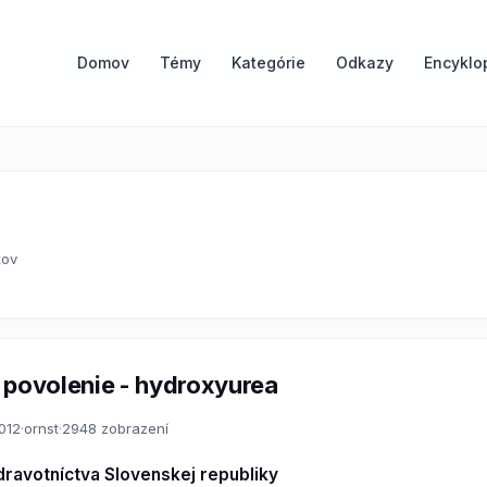
Domov
Témy
Kategórie
Odkazy
Encyklo
kov
 povolenie - hydroxyurea
2012
·
ornst
·
2948 zobrazení
dravotníctva Slovenskej republiky