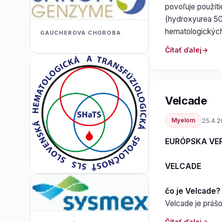
povoľuje použit
(hydroxyurea 50
hematologických
GAUCHEROVA CHOROBA
Čítať ďalej
Velcade
Myelom
25.4.
EURÓPSKA VE
VELCADE
čo je Velcade?
Velcade je prášo
Čítať ďalej