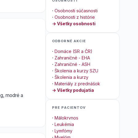
OSOBNOSTI
·
Osobnosti súčasnosti
·
Osobnosti z histórie
→ Všetky osobnosti
ODBORNÉ AKCIE
·
Domáce (SR a ČR)
·
Zahraničné - EHA
·
Zahraničné - ASH
·
Školenia a kurzy SZU
·
Školenia a kurzy
·
Materiály z prednášok
→ Všetky podujatia
mg, modré a
PRE PACIENTOV
·
Málokrvnos
·
Leukémia
·
Lymfómy
·
Myelóm