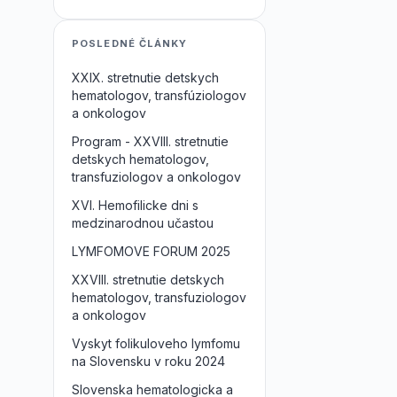
POSLEDNÉ ČLÁNKY
XXIX. stretnutie detskych
hematologov, transfúziologov
a onkologov
Program - XXVIII. stretnutie
detskych hematologov,
transfuziologov a onkologov
XVI. Hemofilicke dni s
medzinarodnou učastou
LYMFOMOVE FORUM 2025
XXVIII. stretnutie detskych
hematologov, transfuziologov
a onkologov
Vyskyt folikuloveho lymfomu
na Slovensku v roku 2024
Slovenska hematologicka a