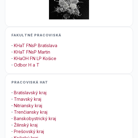
FAKULTNÉ PRACOVISKÁ
·
KHaT FNsP Bratislava
·
KHaT FNsP Martin
·
KHaOH FN LP Košice
·
Odbor H a T
PRACOVISKÁ HAT
·
Bratislavský kraj
·
Trnavský kraj
·
Nitriansky kraj
·
Trenčiansky kraj
·
Banskobystrický kraj
·
Žilinský kraj
·
Prešovský kraj
·
Košický kraj