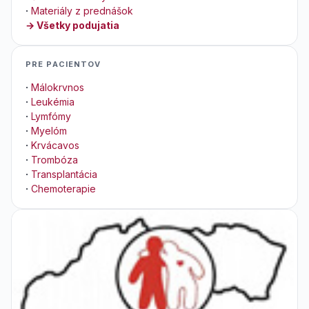
·
Materiály z prednášok
→ Všetky podujatia
PRE PACIENTOV
·
Málokrvnos
·
Leukémia
·
Lymfómy
·
Myelóm
·
Krvácavos
·
Trombóza
·
Transplantácia
·
Chemoterapie