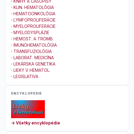
·
KNIHY A ČASOPISY
·
KLIN. HEMATOLÓGIA
·
HEMATOONKOLÓGIA
·
LYMFOPROLIFERÁCIE
·
MYELOPROLIFERÁCIE
·
MYELODYSPLÁZIE
·
HEMOST. A TROMB.
·
IMUNOHEMATOLÓGIA
·
TRANSFUZIOLÓGIA
·
LABORAT. MEDICÍNA
·
LEKÁRSKA GENETIKA
·
LIEKY V HEMATOL.
·
LEGISLATIVA
ENCYKLOPEDIE
→ Všetky encyklopédie