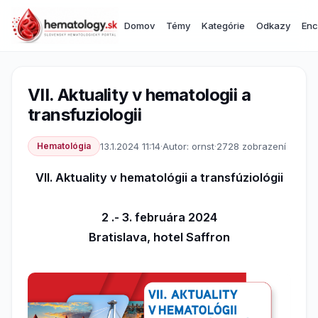
Domov
Témy
Kategórie
Odkazy
Enc
VII. Aktuality v hematologii a
transfuziologii
Hematológia
13.1.2024 11:14
·
Autor: ornst
·
2728 zobrazení
VII. Aktuality v hematológii a transfúziológii
2 .- 3. februára 2024
Bratislava, hotel Saffron