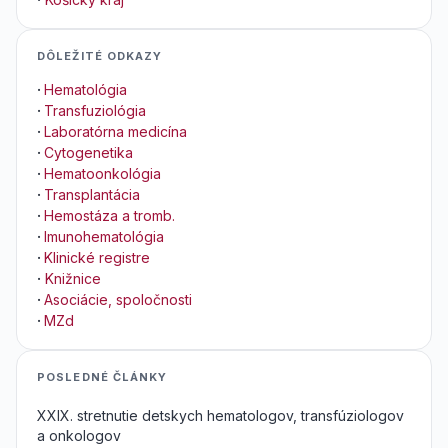
DÔLEŽITÉ ODKAZY
·
Hematológia
·
Transfuziológia
·
Laboratórna medicína
·
Cytogenetika
·
Hematoonkológia
·
Transplantácia
·
Hemostáza a tromb.
·
Imunohematológia
·
Klinické registre
·
Knižnice
·
Asociácie, spoločnosti
·
MZd
POSLEDNÉ ČLÁNKY
XXIX. stretnutie detskych hematologov, transfúziologov
a onkologov