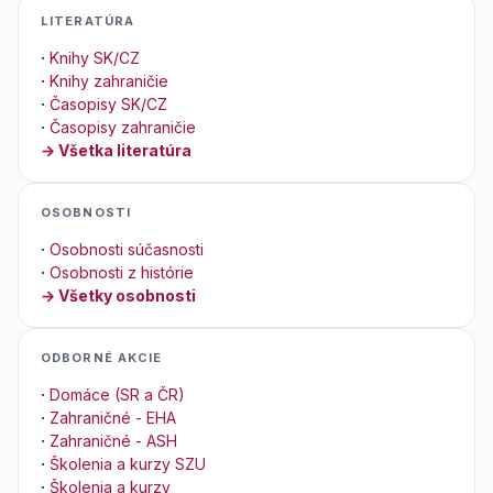
LITERATÚRA
·
Knihy SK/CZ
·
Knihy zahraničie
·
Časopisy SK/CZ
·
Časopisy zahraničie
→ Všetka literatúra
OSOBNOSTI
·
Osobnosti súčasnosti
·
Osobnosti z histórie
→ Všetky osobnosti
ODBORNÉ AKCIE
·
Domáce (SR a ČR)
·
Zahraničné - EHA
·
Zahraničné - ASH
·
Školenia a kurzy SZU
·
Školenia a kurzy