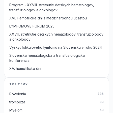
Program - XXVIII. stretnutie detskych hematologov,
transfuziologov a onkologov
XVI. Hemofilicke dni s medzinarodnou učastou
LYMFOMOVE FORUM 2025
XXVIII. stretnutie detskych hematologov, transfuziologov
a onkologov
Vyskyt folikuloveho lymfomu na Slovensku v roku 2024
Slovenska hematologicka a transfuziologicka
konferencia
XV. hemofilicke dni
TOP TÉMY
Povolenia
136
tromboza
83
Myelom
53