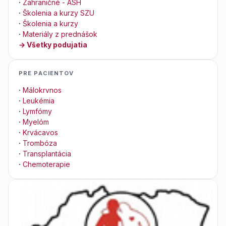
·
Zahraničné - ASH
·
Školenia a kurzy SZU
·
Školenia a kurzy
·
Materiály z prednášok
→ Všetky podujatia
PRE PACIENTOV
·
Málokrvnos
·
Leukémia
·
Lymfómy
·
Myelóm
·
Krvácavos
·
Trombóza
·
Transplantácia
·
Chemoterapie