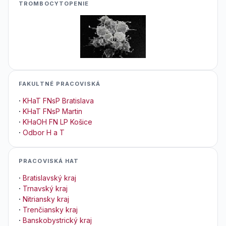
TROMBOCYTOPENIE
FAKULTNÉ PRACOVISKÁ
·
KHaT FNsP Bratislava
·
KHaT FNsP Martin
·
KHaOH FN LP Košice
·
Odbor H a T
PRACOVISKÁ HAT
·
Bratislavský kraj
·
Trnavský kraj
·
Nitriansky kraj
·
Trenčiansky kraj
·
Banskobystrický kraj