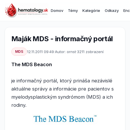
Domov
Témy
Kategórie
Odkazy
Enc
Maják MDS - informačný portál
MDS
12.11.2011 09:49
·
Autor: ornst
·
3211 zobrazení
The MDS Beacon
je informačný portál, ktorý prináša nezávislé
aktuálne správy a informácie pre pacientov s
myelodysplastickým syndrómom (MDS) a ich
rodiny.