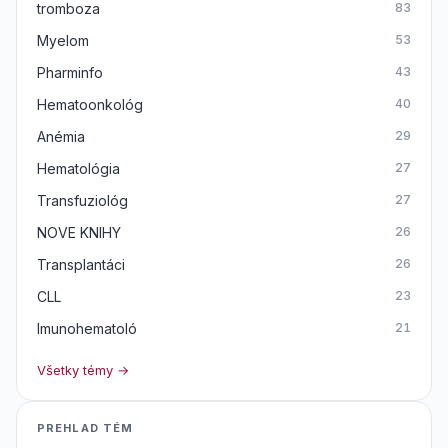
tromboza
83
Myelom
53
Pharminfo
43
Hematoonkológ
40
Anémia
29
Hematológia
27
Transfuziológ
27
NOVE KNIHY
26
Transplantáci
26
CLL
23
Imunohematoló
21
Všetky témy →
PREHLAD TÉM