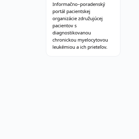
Informačno–poradenský
portál pacientskej
organizácie združujúcej
pacientov s
diagnostikovanou
chronickou myelocytovou
leukémiou a ich prieteľov.