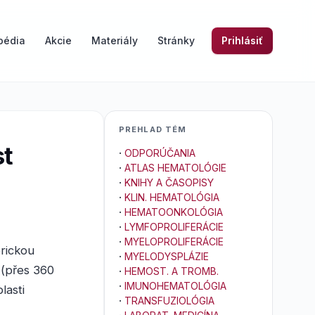
pédia
Akcie
Materiály
Stránky
Prihlásiť
PREHLAD TÉM
st
·
ODPORÚČANIA
·
ATLAS HEMATOLÓGIE
·
KNIHY A ČASOPISY
·
KLIN. HEMATOLÓGIA
·
HEMATOONKOLÓGIA
·
LYMFOPROLIFERÁCIE
·
MYELOPROLIFERÁCIE
rickou
·
MYELODYSPLÁZIE
 (přes 360
·
HEMOST. A TROMB.
·
IMUNOHEMATOLÓGIA
lasti
·
TRANSFUZIOLÓGIA