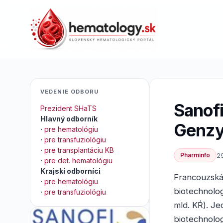
VEDENIE ODBORU
Sanofi
Prezident SHaTS
Hlavný odborník
Genz
·
pre hematológiu
·
pre transfuziológiu
·
pre transplantáciu KB
Pharminfo
29
·
pre det. hematológiu
Krajskí odborníci
Francouzská
·
pre hematológiu
biotechnolog
·
pre transfuziológiu
mld. KŔ). Je
biotechnologi