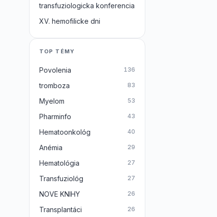
transfuziologicka konferencia
XV. hemofilicke dni
TOP TÉMY
Povolenia
136
tromboza
83
Myelom
53
Pharminfo
43
Hematoonkológ
40
Anémia
29
Hematológia
27
Transfuziológ
27
NOVE KNIHY
26
Transplantáci
26