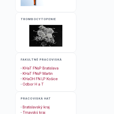
TROMBOCYTOPENIE
FAKULTNÉ PRACOVISKÁ
·
KHaT FNsP Bratislava
·
KHaT FNsP Martin
·
KHaOH FN LP Košice
·
Odbor H a T
PRACOVISKÁ HAT
·
Bratislavský kraj
·
Trnavský kraj