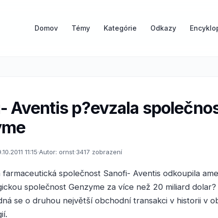
Domov
Témy
Kategórie
Odkazy
Encyklo
- Aventis p?evzala společno
yme
.10.2011 11:15
·
Autor: ornst
·
3417 zobrazení
 farmaceutická společnost Sanofi- Aventis odkoupila ame
ickou společnost Genzyme za více než 20 miliard dolar?
dná se o druhou největší obchodní transakci v historii v ob
í.