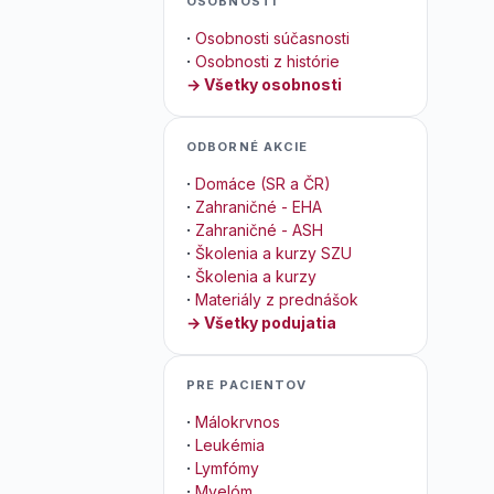
OSOBNOSTI
·
Osobnosti súčasnosti
·
Osobnosti z histórie
→ Všetky osobnosti
ODBORNÉ AKCIE
·
Domáce (SR a ČR)
·
Zahraničné - EHA
·
Zahraničné - ASH
·
Školenia a kurzy SZU
·
Školenia a kurzy
·
Materiály z prednášok
→ Všetky podujatia
PRE PACIENTOV
·
Málokrvnos
·
Leukémia
·
Lymfómy
·
Myelóm