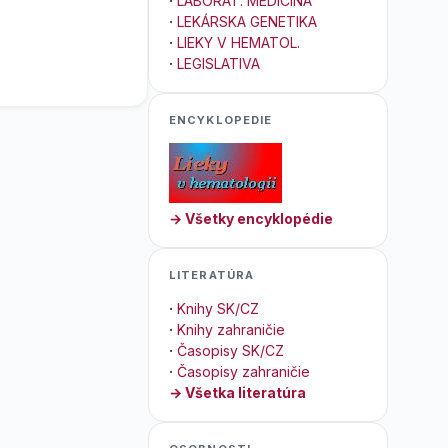
·
LABORAT. MEDICÍNA
·
LEKÁRSKA GENETIKA
·
LIEKY V HEMATOL.
·
LEGISLATIVA
ENCYKLOPEDIE
→ Všetky encyklopédie
LITERATÚRA
·
Knihy SK/CZ
·
Knihy zahraničie
·
Časopisy SK/CZ
·
Časopisy zahraničie
→ Všetka literatúra