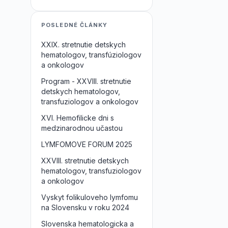
POSLEDNÉ ČLÁNKY
XXIX. stretnutie detskych
hematologov, transfúziologov
a onkologov
Program - XXVIII. stretnutie
detskych hematologov,
transfuziologov a onkologov
XVI. Hemofilicke dni s
medzinarodnou učastou
LYMFOMOVE FORUM 2025
XXVIII. stretnutie detskych
hematologov, transfuziologov
a onkologov
Vyskyt folikuloveho lymfomu
na Slovensku v roku 2024
Slovenska hematologicka a