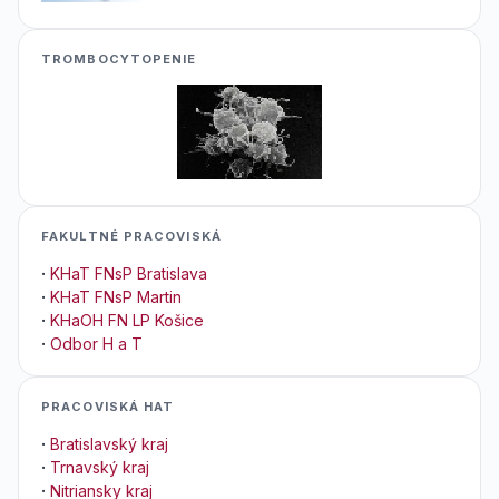
TROMBOCYTOPENIE
FAKULTNÉ PRACOVISKÁ
·
KHaT FNsP Bratislava
·
KHaT FNsP Martin
·
KHaOH FN LP Košice
·
Odbor H a T
PRACOVISKÁ HAT
·
Bratislavský kraj
·
Trnavský kraj
·
Nitriansky kraj