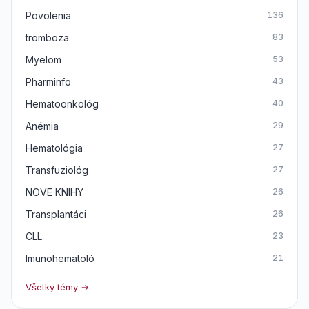
Povolenia
136
tromboza
83
Myelom
53
Pharminfo
43
Hematoonkológ
40
Anémia
29
Hematológia
27
Transfuziológ
27
NOVE KNIHY
26
Transplantáci
26
CLL
23
Imunohematoló
21
Všetky témy →