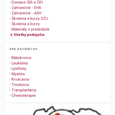
·
Domáce (SR a ČR)
·
Zahraničné - EHA
·
Zahraničné - ASH
·
Školenia a kurzy SZU
·
Školenia a kurzy
·
Materiály z prednášok
→ Všetky podujatia
PRE PACIENTOV
·
Málokrvnos
·
Leukémia
·
Lymfómy
·
Myelóm
·
Krvácavos
·
Trombóza
·
Transplantácia
·
Chemoterapie