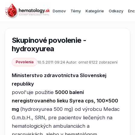
Domov
Témy
Kategórie
Odkazy
Enc
Skupinové povolenie -
hydroxyurea
Povolenia
10.5.2011 09:24
·
Autor: ornst
·
6122 zobrazení
Ministerstvo zdravotníctva Slovenskej
republiky
povol'uje použitie
5000 balení
neregistrovaného lieku Syrea cps, 100x500
mg
(hydroxyurea 500 mg) od výrobcu Medac
G.m.b.H., SRN, pre pacientov liečených na
hematologických ambulanciách a
pracoviskách, alebo v hematológom