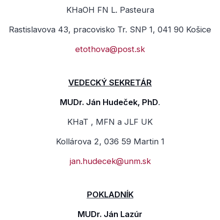
KHaOH FN L. Pasteura
Rastislavova 43, pracovisko Tr. SNP 1, 041 90 Košice
etothova@post.sk
VEDECKÝ SEKRETÁR
MUDr. Ján Hudeček, PhD
.
KHaT , MFN a JLF UK
Kollárova 2, 036 59 Martin 1
jan.hudecek@unm.sk
POKLADNÍK
MUDr. Ján Lazúr