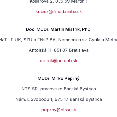
Kollárova 2, 036 59 Martin 1
kubisz@jfmed.uniba.sk
Doc. MUDr. Martin Mistrík, PhD.
HaT LF UK, SZU a FNsP BA, Nemocnica sv. Cyrila a Meto
Antolská 11, 851 07 Bratislava
mistrik@pe.unb.sk
MUDr. Mirko Peprný
NTS SR, pracovisko Banská Bystrica
Nám. L.Svobodu 1, 975 17 Banská Bystrica
peprny@ntssr.sk