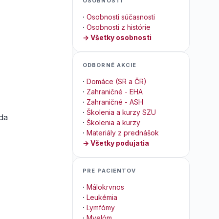
OSOBNOSTI
·
Osobnosti súčasnosti
·
Osobnosti z histórie
→ Všetky osobnosti
ODBORNÉ AKCIE
·
Domáce (SR a ČR)
·
Zahraničné - EHA
·
Zahraničné - ASH
·
Školenia a kurzy SZU
da
·
Školenia a kurzy
·
Materiály z prednášok
→ Všetky podujatia
PRE PACIENTOV
·
Málokrvnos
·
Leukémia
·
Lymfómy
·
Myelóm