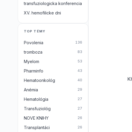
transfuziologicka konferencia
XV. hemofilicke dni
TOP TÉMY
Povolenia
136
tromboza
83
Myelom
53
Pharminfo
43
K
Hematoonkológ
40
Anémia
29
Hematológia
27
Transfuziológ
27
NOVE KNIHY
26
Transplantáci
26