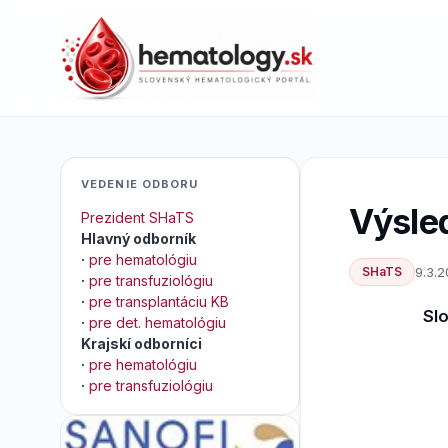
VEDENIE ODBORU
Výsle
Prezident SHaTS
Hlavný odborník
·
pre hematológiu
SHaTS
9.3.2
·
pre transfuziológiu
·
pre transplantáciu KB
Sl
·
pre det. hematológiu
Krajskí odborníci
·
pre hematológiu
·
pre transfuziológiu