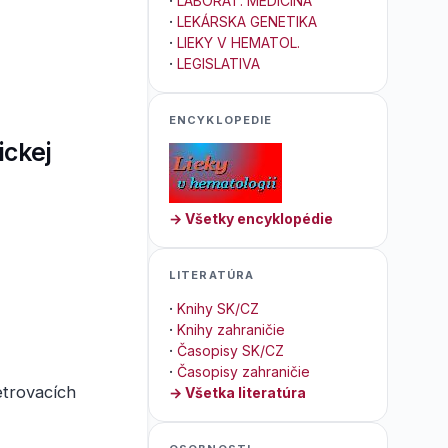
·
LABORAT. MEDICÍNA
·
LEKÁRSKA GENETIKA
·
LIEKY V HEMATOL.
·
LEGISLATIVA
ENCYKLOPEDIE
ickej
→ Všetky encyklopédie
LITERATÚRA
·
Knihy SK/CZ
·
Knihy zahraničie
·
Časopisy SK/CZ
·
Časopisy zahraničie
etrovacích
→ Všetka literatúra