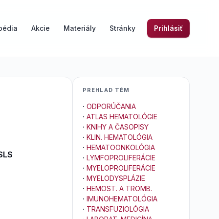
pédia
Akcie
Materiály
Stránky
Prihlásiť
PREHLAD TÉM
·
ODPORÚČANIA
·
ATLAS HEMATOLÓGIE
·
KNIHY A ČASOPISY
·
KLIN. HEMATOLÓGIA
·
HEMATOONKOLÓGIA
SLS
·
LYMFOPROLIFERÁCIE
·
MYELOPROLIFERÁCIE
·
MYELODYSPLÁZIE
·
HEMOST. A TROMB.
·
IMUNOHEMATOLÓGIA
·
TRANSFUZIOLÓGIA