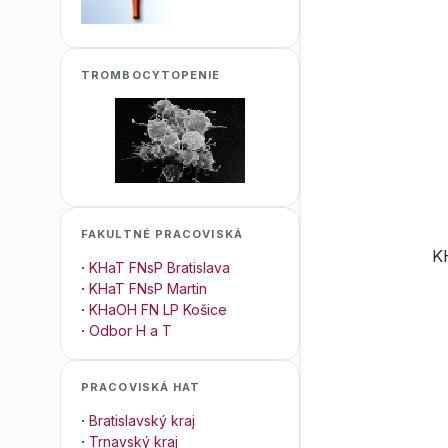
TROMBOCYTOPENIE
FAKULTNÉ PRACOVISKÁ
K
·
KHaT FNsP Bratislava
·
KHaT FNsP Martin
·
KHaOH FN LP Košice
·
Odbor H a T
PRACOVISKÁ HAT
·
Bratislavský kraj
·
Trnavský kraj