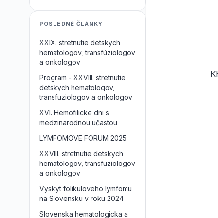
POSLEDNÉ ČLÁNKY
XXIX. stretnutie detskych
hematologov, transfúziologov
a onkologov
K
Program - XXVIII. stretnutie
detskych hematologov,
transfuziologov a onkologov
XVI. Hemofilicke dni s
medzinarodnou učastou
LYMFOMOVE FORUM 2025
XXVIII. stretnutie detskych
hematologov, transfuziologov
a onkologov
Vyskyt folikuloveho lymfomu
na Slovensku v roku 2024
Slovenska hematologicka a