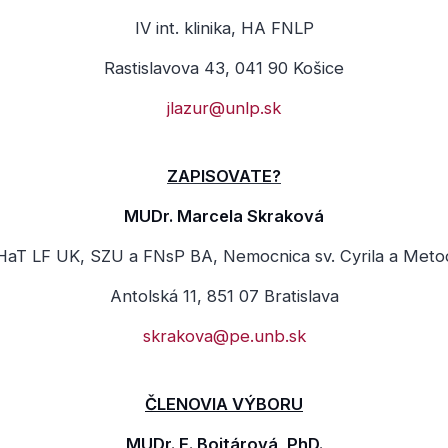
IV int. klinika, HA FNLP
Rastislavova 43, 041 90 Košice
jlazur@unlp.sk
ZAPISOVATE?
MUDr. Marcela Skraková
HaT LF UK, SZU a FNsP BA, Nemocnica sv. Cyrila a Meto
Antolská 11, 851 07 Bratislava
skrakova@pe.unb.sk
ČLENOVIA VÝBORU
MUDr. E. Bojtárová, PhD.