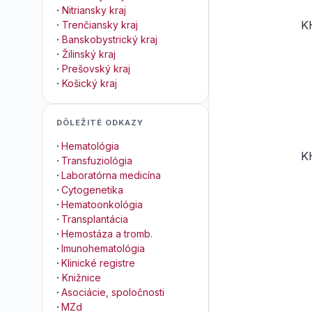
·
Nitriansky kraj
K
·
Trenčiansky kraj
·
Banskobystrický kraj
·
Žilinský kraj
·
Prešovský kraj
·
Košický kraj
DÔLEŽITÉ ODKAZY
·
Hematológia
K
·
Transfuziológia
·
Laboratórna medicína
·
Cytogenetika
·
Hematoonkológia
·
Transplantácia
·
Hemostáza a tromb.
·
Imunohematológia
·
Klinické registre
·
Knižnice
·
Asociácie, spoločnosti
·
MZd