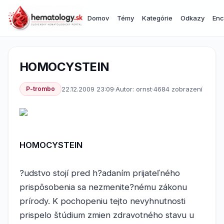
Domov
Témy
Kategórie
Odkazy
Enc
HOMOCYSTEIN
P-trombo
22.12.2009 23:09
·
Autor: ornst
·
4684 zobrazení
HOMOCYSTEIN
?udstvo stojí pred h?adaním prijateľného
prispôsobenia sa nezmenite?nému zákonu
prírody. K pochopeniu tejto nevyhnutnosti
prispelo štúdium zmien zdravotného stavu u