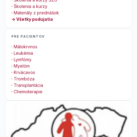
·
Školenia a kurzy
·
Materiály z prednášok
→ Všetky podujatia
PRE PACIENTOV
·
Málokrvnos
·
Leukémia
·
Lymfómy
·
Myelóm
·
Krvácavos
·
Trombóza
·
Transplantácia
·
Chemoterapie