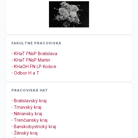
FAKULTNÉ PRACOVISKÁ
·
KHaT FNsP Bratislava
·
KHaT FNsP Martin
·
KHaOH FN LP Košice
·
Odbor H a T
PRACOVISKÁ HAT
·
Bratislavský kraj
·
Trnavský kraj
·
Nitriansky kraj
·
Trenčiansky kraj
·
Banskobystrický kraj
·
Žilinský kraj