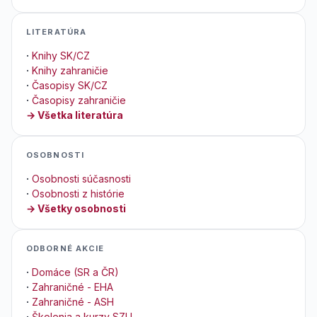
LITERATÚRA
·
Knihy SK/CZ
·
Knihy zahraničie
·
Časopisy SK/CZ
·
Časopisy zahraničie
→ Všetka literatúra
OSOBNOSTI
·
Osobnosti súčasnosti
·
Osobnosti z histórie
→ Všetky osobnosti
ODBORNÉ AKCIE
·
Domáce (SR a ČR)
·
Zahraničné - EHA
·
Zahraničné - ASH
·
Školenia a kurzy SZU