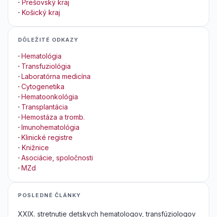
·
Prešovský kraj
·
Košický kraj
DÔLEŽITÉ ODKAZY
·
Hematológia
·
Transfuziológia
·
Laboratórna medicína
·
Cytogenetika
·
Hematoonkológia
·
Transplantácia
·
Hemostáza a tromb.
·
Imunohematológia
·
Klinické registre
·
Knižnice
·
Asociácie, spoločnosti
·
MZd
POSLEDNÉ ČLÁNKY
XXIX. stretnutie detskych hematologov, transfúziologov