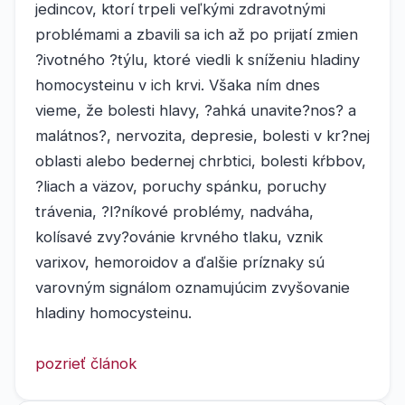
jedincov, ktorí trpeli veľkými zdravotnými
problémami a zbavili sa ich až po prijatí zmien
?ivotného ?týlu, ktoré viedli k sníženiu hladiny
homocysteinu v ich krvi. Všaka ním dnes
vieme, že bolesti hlavy, ?ahká unavite?nos? a
malátnos?, nervozita, depresie, bolesti v kr?nej
oblasti alebo bedernej chrbtici, bolesti kŕbbov,
?liach a väzov, poruchy spánku, poruchy
trávenia, ?l?níkové problémy, nadváha,
kolísavé zvy?ovánie krvného tlaku, vznik
varixov, hemoroidov a ďalšie príznaky sú
varovným signálom oznamujúcim zvyšovanie
hladiny homocysteinu.
pozrieť článok