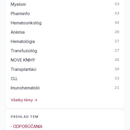
Myelom
53
Pharminfo
43
Hematoonkológ
40
Anémia
29
Hematológia
27
Transfuziológ
27
NOVE KNIHY
26
Transplantáci
26
CLL
23
Imunohematoló
21
Všetky témy →
PREHLAD TÉM
·
ODPORÚČANIA